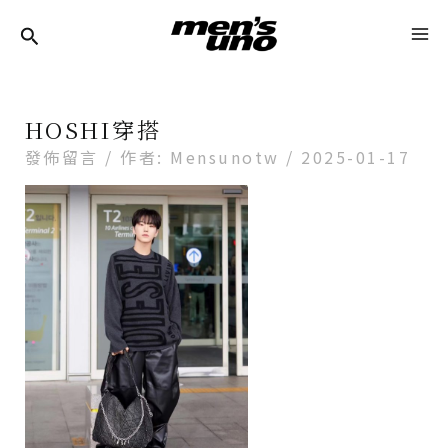
跳
Post
Post
MA
至
Navigation
Navigation
ME
主
要
HOSHI穿搭
內
發佈留言
/ 作者:
Mensunotw
/
2025-01-17
容