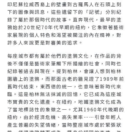
印尼蘇拉威西島上的壁畫到古羅馬人在石頭上刻
下的圖像與訊息，這些遺留下的「記號」分別紀
錄了屬於那個時代的故事。直奔現代，最早的塗
鴉始於20世紀70年代早期的紐約，它象徵著藝術
家展現的個人特色和渴望被關注的內在精神，對
許多人來說更是對審美的追求。
每座城市都有屬於他們的塗鴉文化，在作品的背
後不僅僅是藝術家筆觸下所描繪的社會，同時也
紀錄著過去與現在。提到柏林，會讓人想到柏林
圍牆上的塗鴉，而那面古老的牆見證了1989年前
舊時代結束，東西德的統一，也意味著新時代來
臨。這是柏林無法抹滅的回憶，它已成為這座城
市寶貴的文化遺產。在紐約，地鐵塗鴉文化成為
了當地標誌性的象徵之一。尤其1960年代晚期的
紐約，由於經濟危機、高失業率⋯⋯引發年輕人
產生普遍的失望情緒，當時整座城市處於緊張狀