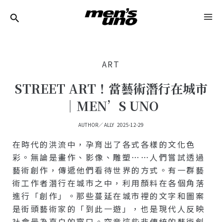
跳
Post
MA
至
Navigation
ME
主
要
ART
內
容
STREET ART！當藝術潛行在城市
｜MEN’S UNO
AUTHOR／
ALLY
2025-12-29
在時代的洪流中，孕育出了各式各樣的文化色
彩。無論是畫作、影像、雕塑⋯⋯人們嘗試透過
藝術創作，傳遞他們看待世界的方式。有一群藝
術工作者潛行在城市之中，利用顏料在各個角落
進行「創作」。那些蔓延在城市裡的文字和圖案
是街頭藝術家的「到此一遊」，也是現代人反映
社會最為直白的窗口。究竟這些非傳統的藝術創