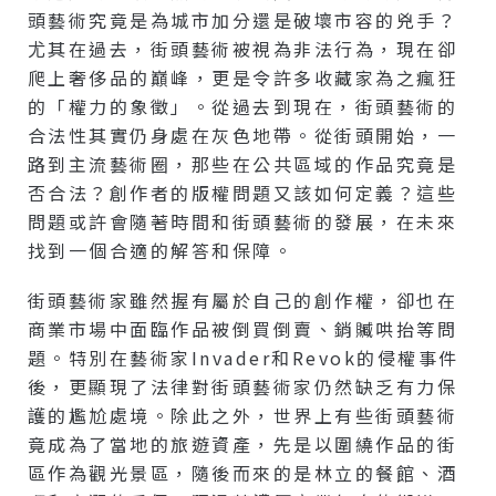
頭藝術究竟是為城市加分還是破壞市容的兇手？
尤其在過去，街頭藝術被視為非法行為，現在卻
爬上奢侈品的巔峰，更是令許多收藏家為之瘋狂
的「權力的象徵」。從過去到現在，街頭藝術的
合法性其實仍身處在灰色地帶。從街頭開始，一
路到主流藝術圈，那些在公共區域的作品究竟是
否合法？創作者的版權問題又該如何定義？這些
問題或許會隨著時間和街頭藝術的發展，在未來
找到一個合適的解答和保障。
街頭藝術家雖然握有屬於自己的創作權，卻也在
商業市場中面臨作品被倒買倒賣、銷贓哄抬等問
題。特別在藝術家Invader和Revok的侵權事件
後，更顯現了法律對街頭藝術家仍然缺乏有力保
護的尷尬處境。除此之外，世界上有些街頭藝術
竟成為了當地的旅遊資產，先是以圍繞作品的街
區作為觀光景區，隨後而來的是林立的餐館、酒