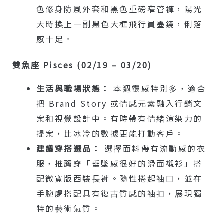
色修身防風外套和黑色重磅窄管褲，陽光
大時換上一副黑色大框飛行員墨鏡，俐落
感十足。
雙魚座 Pisces (02/19 – 03/20)
生活與職場狀態：
本週靈感特別多，適合
把 Brand Story 或情感元素融入行銷文
案和視覺設計中。有時帶有情緒渲染力的
提案，比冰冷的數據更能打動客戶。
建議穿搭選品：
選擇面料帶有流動感的衣
服，推薦穿「垂墜感很好的滑面襯衫」搭
配微寬版西裝長褲。隨性捲起袖口，並在
手腕處搭配具有復古質感的袖扣，展現獨
特的藝術氣質。