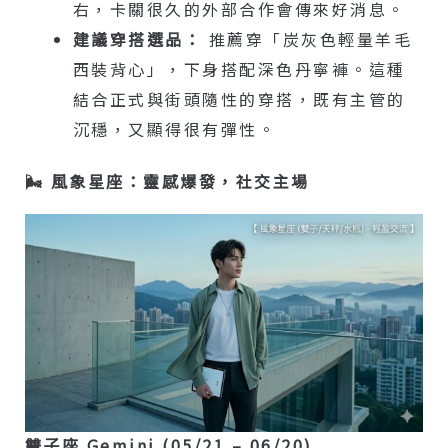
右，卡關很久的外部合作會傳來好消息。
建議穿搭選品：
推薦穿「炭灰色輕量羊毛
西裝背心」，下身搭配深色丹寧褲。這種
結合正式與街頭隨性的穿搭，既有主管的
沉穩，又顯得很有彈性。
🌬️ 風象星座：靈感爆發，社交主場
雙子座 Gemini (05/21 – 06/20)