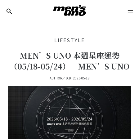
跳
Post
MA
至
Navigation
ME
主
要
LIFESTYLE
內
容
MEN’S UNO 本週星座運勢
（05/18-05/24）｜MEN’S UNO
AUTHOR／
D.D
2026-05-18