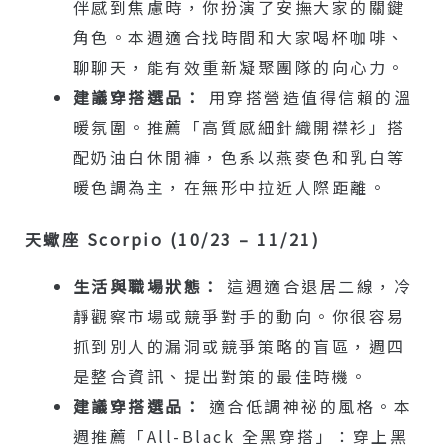
伴感到焦慮時，你扮演了安撫大家的關鍵
角色。本週適合找時間和大家喝杯咖啡、
聊聊天，能有效重新凝聚團隊的向心力。
建議穿搭選品：
用穿搭營造值得信賴的溫
暖氛圍。推薦「高質感細針織開襟衫」搭
配奶油白休閒褲，色系以燕麥色和乳白等
暖色調為主，在無形中拉近人際距離。
天蠍座 Scorpio (10/23 – 11/21)
生活與職場狀態：
這週適合退居二線，冷
靜觀察市場或競爭對手的動向。你很容易
抓到別人的漏洞或競爭策略的盲區，週四
是整合資訊、提出對策的最佳時機。
建議穿搭選品：
適合低調神祕的風格。本
週推薦「All-Black 全黑穿搭」：穿上黑