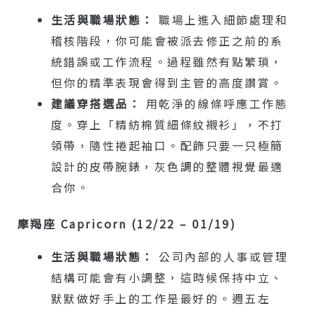
生活與職場狀態：
職場上進入細節處理和
稽核階段，你可能會被派去修正之前的系
統錯誤或工作流程。過程雖然有點繁瑣，
但你的精準表現會得到主管的高度讚賞。
建議穿搭選品：
用乾淨的線條呼應工作態
度。穿上「精紡棉質細條紋襯衫」，不打
領帶，隨性捲起袖口。配飾只要一只極簡
設計的皮帶腕錶，灰色調的整體視覺最適
合你。
摩羯座 Capricorn (12/22 – 01/19)
生活與職場狀態：
公司內部的人事或管理
結構可能會有小調整，這時候保持中立、
默默做好手上的工作是最好的。週五左