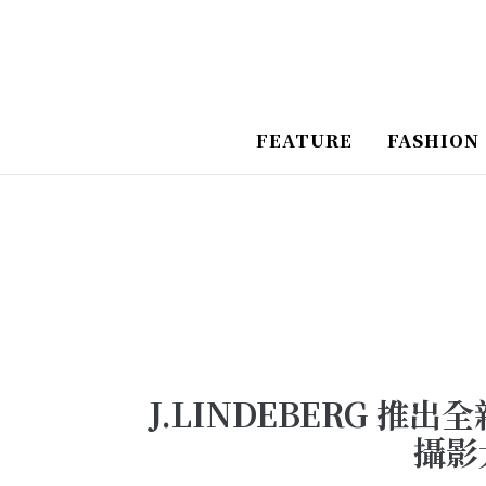
跳
Post
至
Navigation
主
要
FEATURE
FASHION
內
容
J.LINDEBERG 推
攝影