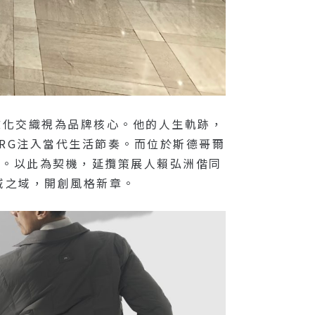
性與文化交織視為品牌核心。他的人生軌跡，
ERG注入當代生活節奏。而位於斯德哥爾
而立。以此為契機，延攬策展人賴弘洲偕同
域之域，開創風格新章。