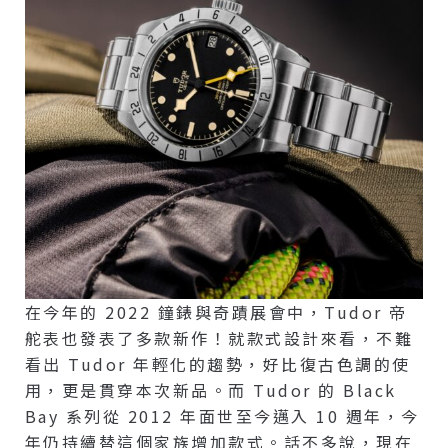
在今年的 2022 鐘錶與奇蹟展會中，Tudor 帝
舵表也發表了多款新作！就款式設計來看，不難
看出 Tudor 年輕化的趨勢，好比復古色調的使
用，更是貫穿本次新品。而 Tudor 的 Black
Bay 系列從 2012 年面世至今邁入 10 週年，今
年仍持續替這個家族增加款式。話不多說，現在