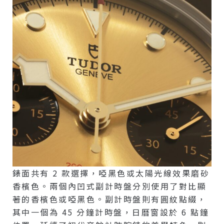
錶面共有 2 款選擇，啞黑色或太陽光線效果磨砂
香檳色。兩個內凹式副計時盤分別使用了對比顯
著的香檳色或啞黑色。副計時盤則有圓紋點綴，
其中一個為 45 分鐘計時盤，日曆窗設於 6 點鐘