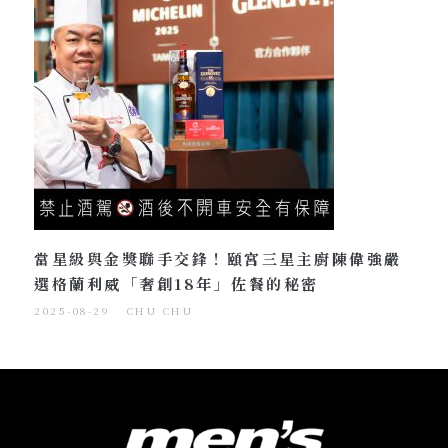
當星級與金獎聯手交鋒！頤宮三星主廚陳偉強嚴
選格蘭利威「奢創18年」佐餐的秘密
2025-08-29
CHU CHU