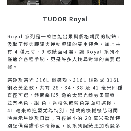
TUDOR Royal
Royal 系列是一款性能出眾與價格親民的腕錶，
汲取了經典腕錶與運動腕錶的雙重特色，加上共
有 4 種尺寸、9 款錶面可選，讓 Royal 系列不
僅適合各種手腕，更是許多人找尋對錶的首要選
擇。
磨砂及磨光 316L 鋼錶殼、316L 鋼款或 316L
鋼及黃金款，共有 28、34、38 及 41 毫米四種
直徑可選。錶面飾以別緻的太陽光線效果圖案，
並有黑色、銀 色、香檳色或藍色錶面可選擇。
41 毫米款造型尤為特別，搭載的機械機芯可同
時顯示星期及日曆；直徑最小的 28 毫米款還特
別配備鑲鑽珍珠母錶面，使系列腕錶更加瑰麗多