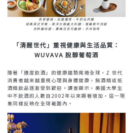
燕麥優格、松露薯條、牛奶浴炸雞
經典英式早餐、南洋大蝦義大利麵、俄羅斯牛肉飯
池畔雞肉飯、鷹嘴豆泥可麗餅、手沖咖啡
「清醒世代」重視健康與生活品質：
WUVAVA 脫醇葡萄酒
隨著「適度飲酒」的健康趨勢席捲全球，Z 世代
消費者越來越重視心理與身體健康，無酒精或低
酒精飲品逐漸受到歡迎。調查顯示，美國大學生
中不飲酒的人數自2002年以來顯著增加，這一現
象同樣反映在全球範圍內。