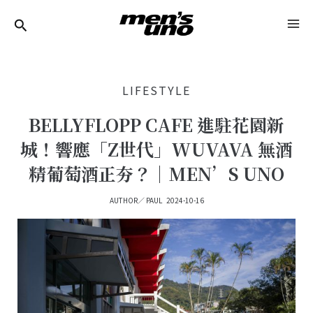
跳
Post
MA
至
Navigation
ME
主
要
LIFESTYLE
內
容
BELLYFLOPP CAFE 進駐花園新
城！響應「Z世代」WUVAVA 無酒
精葡萄酒正夯？｜MEN’S UNO
AUTHOR／
PAUL
2024-10-16