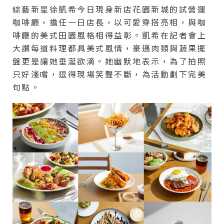
綜藝新星徐凱希今日現身新店花園新城的試營運
咖啡廳，擔任一日店長，以可愛穿搭亮相，與咖
啡廳的美式田園風格相得益彰。凱希在記者會上
大讚每道料理都具美式風情，豪邁肉類與蔬果擺
盤更是讓她垂涎欲滴。她幽默地表示，為了拍照
只好淺嚐，逗得現場笑聲不斷，為活動劃下完美
句點。