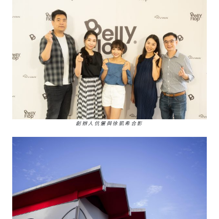
創辦人伉儷與徐凱希合影