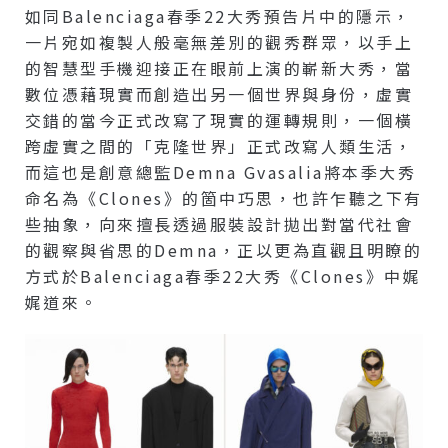
如同Balenciaga春季22大秀預告片中的隱示，
一片宛如複製人般毫無差別的觀秀群眾，以手上
的智慧型手機迎接正在眼前上演的嶄新大秀，當
數位憑藉現實而創造出另一個世界與身份，虛實
交錯的當今正式改寫了現實的運轉規則，一個橫
跨虛實之間的「克隆世界」正式改寫人類生活，
而這也是創意總監Demna Gvasalia將本季大秀
命名為《Clones》的箇中巧思，也許乍聽之下有
些抽象，向來擅長透過服裝設計拋出對當代社會
的觀察與省思的Demna，正以更為直觀且明瞭的
方式於Balenciaga春季22大秀《Clones》中娓
娓道來。