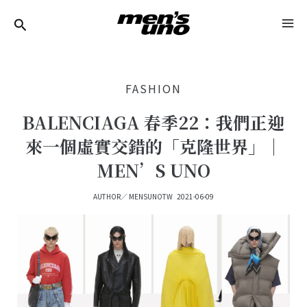
跳
Post
MA
至
Navigation
ME
主
要
FASHION
內
容
BALENCIAGA 春季22：我們正迎
來一個虛實交錯的「克隆世界」｜
MEN’S UNO
AUTHOR／
MENSUNOTW
2021-06-09