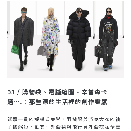
03 / 購物袋、電腦縮圖、辛普森卡
通….：那些源於生活裡的創作靈感
延續一貫的解構式美學，羽絨服與派克大衣的袖
子被縮短，風衣、外套裙與飛行員外套被賦予雙