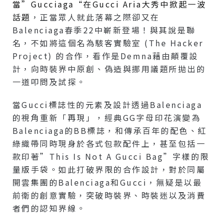
當”Gucciaga“在Gucci Aria大秀中掀起一波
話題
，正當眾人就此落幕之際卻又在
Balenciaga春季22中嶄新登場！與其說是聯
名，不如將這個名為駭客實驗室 (The Hacker
Project) 的合作，看作是Demna藉由顛覆設
計，向時裝界中原創、偽造與挪用議題所拋出的
一道叩問及試探。
當Gucci標誌性的元素及設計透過Balenciaga
的視角重新「再現」，經典GG字母印花演變為
Balenciaga的BB標誌，和傳承百年的配色、紅
綠織帶同時現身於各式包款配件上，甚至包括一
款印著”This Is Not A Gucci Bag”字樣的限
量版手袋。如此打破界限的合作設計，對於同屬
開雲集團的Balenciaga和Gucci，無疑是以最
前衛的創意實驗，突破時裝界、時裝迷以及消費
者們的認知界線。