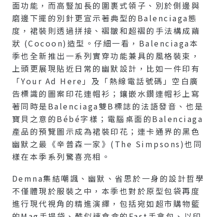
面功能，而高豎加長的圍裹式領子、別於側邊與
磨邊下擺的別針更宣示著典型的Balenciaga態
度，裙裝則透過拼接、褶皺和超褶的手法構成繭
狀 (cocoon)造型。仔細一看，Balenciaga本
季也全新推出一系列實穿功能兼具的風格裝束，
上頭更展現貼近日常的幽默設計，比如一件印有
「Your Ad Here」及「熱線電話號碼」空白廣
告標識的圖案印花連帽衫；鑲嵌水鑽連帽衫上寫
著同時是Balenciaga雙B標誌的法語發音、也是
寶貝之意的Bébé字樣；電腦桌面的Balenciaga
產品的預覽圖示成為裙裝印花；連卡通界的黑色
幽默之最《辛普森一家》(The Simpsons)也同
樣在本季系列驚喜亮相。
Demna集結嘲諷、幽默、省思於一身的設計哲學
不僅體現於服裝之中，本季也對於原型包袋再度
進行現代視角的精進演繹，包括宛如超市購物籃
的Mag手提袋、酷似速食盒的Fast手拿包、以印