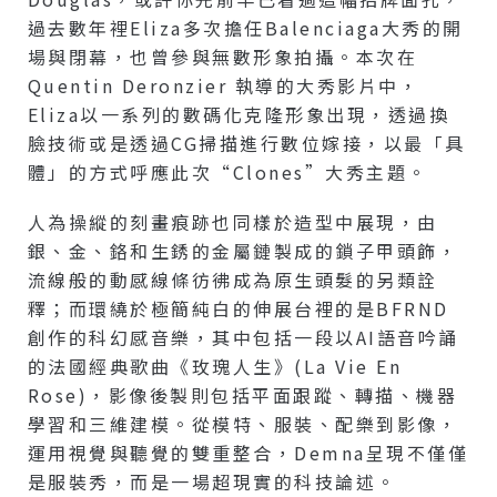
過去數年裡Eliza多次擔任Balenciaga大秀的開
場與閉幕，也曾參與無數形象拍攝。本次在
Quentin Deronzier 執導的大秀影片中，
Eliza以一系列的數碼化克隆形象出現，透過換
臉技術或是透過CG掃描進行數位嫁接，以最「具
體」的方式呼應此次“Clones”大秀主題。
人為操縱的刻畫痕跡也同樣於造型中展現，由
銀、金、鉻和生銹的金屬鏈製成的鎖子甲頭飾，
流線般的動感線條彷彿成為原生頭髮的另類詮
釋；而環繞於極簡純白的伸展台裡的是BFRND
創作的科幻感音樂，其中包括一段以AI語音吟誦
的法國經典歌曲《玫瑰人生》(La Vie En
Rose)，影像後製則包括平面跟蹤、轉描、機器
學習和三維建模。從模特、服裝、配樂到影像，
運用視覺與聽覺的雙重整合，Demna呈現不僅僅
是服裝秀，而是一場超現實的科技論述。