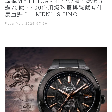
臻藏MYTHICA》在台登場，總價超
過70億、400件頂級珠寶與腕錶有什
麼重點？｜MEN’S UNO
Peter Ye
/
2026-07-10