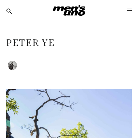
跳
文
MA
至
章
ME
主
分
要
頁
PETER YE
內
容