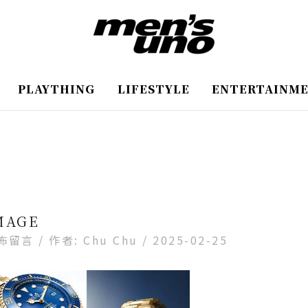
PLAYTHING
LIFESTYLE
ENTERTAINM
MAGE
佈留言
/ 作者:
Chu Chu
/
2025-02-25