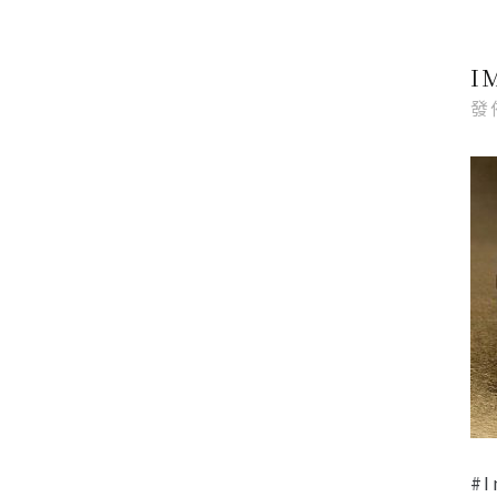
I
發
#i