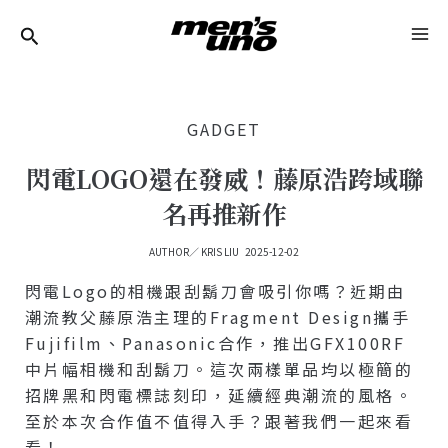
跳
Post
MA
至
Navigation
ME
主
要
GADGET
內
容
閃電LOGO還在發威！藤原浩跨域聯
名再推新作
AUTHOR／
KRIS LIU
2025-12-02
閃電Logo的相機跟刮鬍刀會吸引你嗎？近期由
潮流教父藤原浩主理的Fragment Design攜手
Fujifilm、Panasonic合作，推出GFX100RF
中片幅相機和刮鬍刀。這次兩樣單品均以極簡的
招牌黑和閃電標誌刻印，延續經典潮流的風格。
至於本次合作值不值得入手？跟著我們一起來看
看！