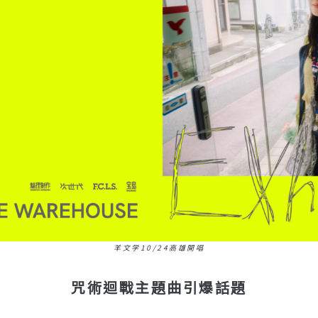
羊文学10/24高雄開唱
咒術迴戰主題曲引爆話題