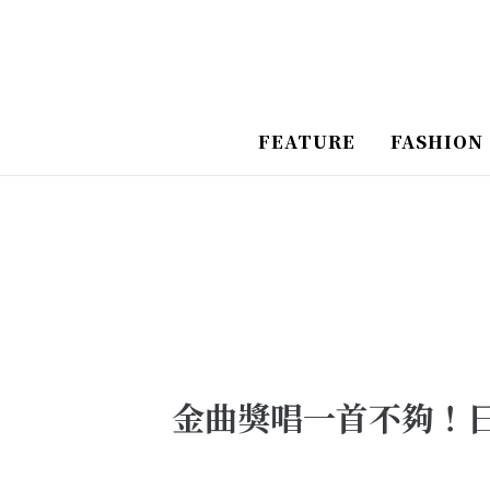
跳
Post
至
Navigation
主
要
FEATURE
FASHION
內
容
金曲獎唱一首不夠！日