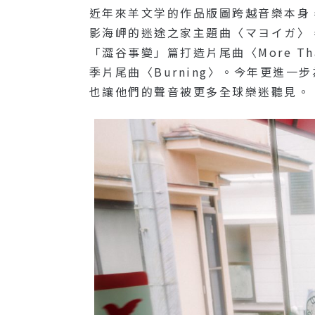
近年來羊文学的作品版圖跨越音樂本身
影海岬的迷途之家主題曲〈マヨイガ〉
「澀谷事變」篇打造片尾曲〈more T
季片尾曲〈Burning〉。今年更進一
也讓他們的聲音被更多全球樂迷聽見。