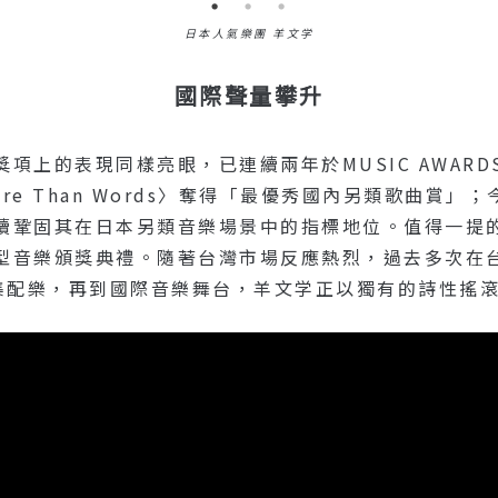
日本人氣樂團 羊文学
國際聲量攀升
上的表現同樣亮眼，已連續兩年於MUSIC AWARDS 
e Than Words〉奪得「最優秀國內另類歌曲賞」
續鞏固其在日本另類音樂場景中的指標地位。值得一提的
型音樂頒獎典禮。隨著台灣市場反應熱烈，過去多次在
x影集配樂，再到國際音樂舞台，羊文学正以獨有的詩性