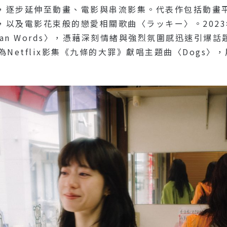
，逐步延伸至動畫、電影與串流影集。代表作包括動畫
，以及電影花束般的戀愛相關歌曲〈ラッキー〉。202
han Words〉，憑藉深刻情緒與強烈氛圍感迅速引爆
步為Netflix影集《九條的大罪》獻唱主題曲〈Dogs