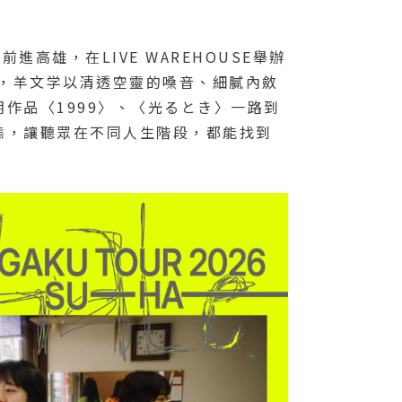
高雄，在LIVE WAREHOUSE舉辦
自成軍以來，羊文学以清透空靈的嗓音、細膩內斂
作品〈1999〉、〈光るとき〉一路到
態，讓聽眾在不同人生階段，都能找到