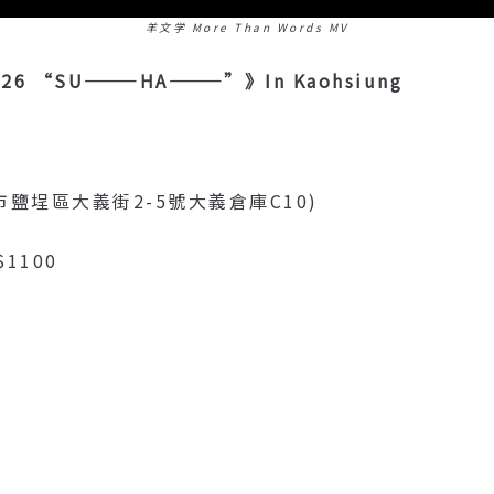
羊文学 More Than Words MV
2026 “SU———HA———”》in Kaohsiung
雄市鹽埕區大義街2-5號大義倉庫C10)
1100