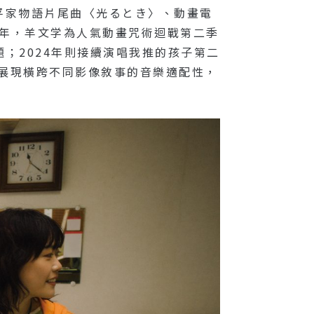
平家物語片尾曲〈光るとき〉、動畫電
3年，羊文学為人氣動畫咒術迴戰第二季
話題；2024年則接續演唱我推的孩子第二
〉，展現橫跨不同影像敘事的音樂適配性，