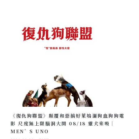
《復仇狗聯盟》顛覆和惡搞好萊塢灑狗血狗狗電
影 尺度無上限腦洞大開 08/18 靈犬來吸｜
MEN’S UNO