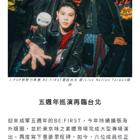
J-POP新勢力男團 BE:FIRST重返台北 圖/Live Nation Taiwan提
供
五週年巡演再臨台北
迎來成軍五週年的BE:FIRST，今年持續擴張海
外版圖，並於東京味之素體育場完成大型專場演
出，再度寫下重要里程碑。如今，六位成員也正