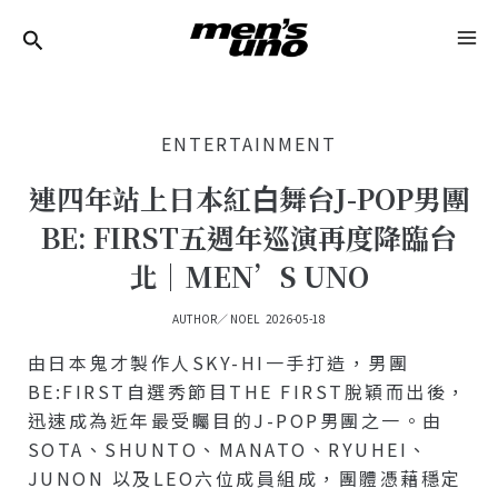
跳
Post
MA
至
Navigation
ME
主
要
ENTERTAINMENT
內
容
連四年站上日本紅⽩舞台J-POP男團
BE: FIRST五週年巡演再度降臨台
北｜MEN’S UNO
AUTHOR／
NOEL
2026-05-18
由日本鬼才製作人SKY-HI一手打造，男團
BE:FIRST自選秀節目THE FIRST脫穎而出後，
迅速成為近年最受矚目的J-POP男團之一。由
SOTA、SHUNTO、MANATO、RYUHEI、
JUNON 以及LEO六位成員組成，團體憑藉穩定