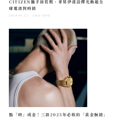
CITIZEN攜手徐若熙、拿莫伊漾詮釋光動能全
球電波對時錶
2024-01-22
CHU CHU
點「時」成金！三款2025年必收的「黃金腕錶」