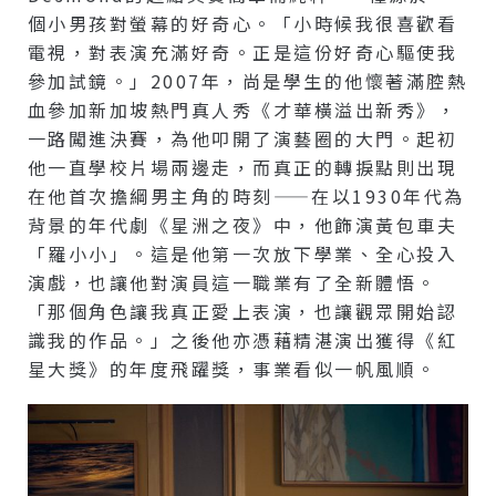
個小男孩對螢幕的好奇心。「小時候我很喜歡看
電視，對表演充滿好奇。正是這份好奇心驅使我
參加試鏡。」2007年，尚是學生的他懷著滿腔熱
血參加新加坡熱門真人秀《才華橫溢出新秀》，
一路闖進決賽，為他叩開了演藝圈的大門。起初
他一直學校片場兩邊走，而真正的轉捩點則出現
在他首次擔綱男主角的時刻——在以1930年代為
背景的年代劇《星洲之夜》中，他飾演黃包車夫
「羅小小」。這是他第一次放下學業、全心投入
演戲，也讓他對演員這一職業有了全新體悟。
「那個角色讓我真正愛上表演，也讓觀眾開始認
識我的作品。」之後他亦憑藉精湛演出獲得《紅
星大獎》的年度飛躍獎，事業看似一帆風順。