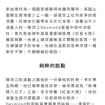
新加坡作為一個國家總顯得有趣而獨特，其國土
面積比香港還少上一圈，卻是世上位列前茅的經
濟體。同樣地它匯聚多元文化背景，培養出不少
演藝人材，陳泂江Desmond是當中的中流砥
柱，曾在新加坡年度最重要頒獎禮《紅星大獎》
獲獎無數。他身上總流露著溫文爾雅的氣質，但
在謙謙君子的背後，他總在溫柔的答案滲透一種
寧折不彎，不願服輸的倔勁。
純粹的起點
陳泂江的演藝之路始於一份單純的好奇。早在學
生時期，他已被票選為校草，後來更成為「新傳
媒八公子」之首，多次榮獲《紅星大獎》。他的
演藝生涯可謂圓滿，但若將時光倒流，
Desmond的起點其實簡單而純粹——僅源於一