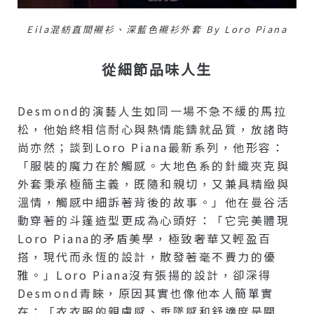
Eila混紡直間襯衫、深藍色襯衫外套 By Loro Piana
從細節品味人生
Desmond的演藝人生如同一場不急不緩的馬拉
松，他始終相信耐心與熱情能鑄就品質，放諸時
尚亦然；談到Loro Piana最新系列，他形容：
「服裝的魔力在於觸感。大地色系的針織夾克與
外套秉承極簡主義，既隨和親切，又兼具精緻與
溫情，觸感中細訴著背後的故事。」他在曼谷活
動穿著的斗篷造型更成為心頭好：「它完美體現
Loro Piana的矛盾美學，極致奢華又輕盈百
搭，現代而永恆的設計，散發著毫不費力的優
雅。」Loro Piana沒有張揚的設計，卻深得
Desmond青睞，原因其實也像他本人簡單實
在：「衣衣服的親膚感、垂墜感和舒適度是關