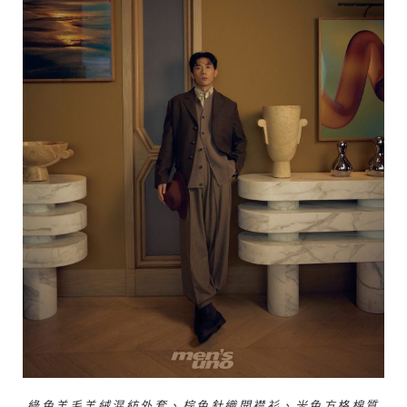
綠色羊毛羊絨混紡外套、棕色針織開襟衫、米色方格棉質