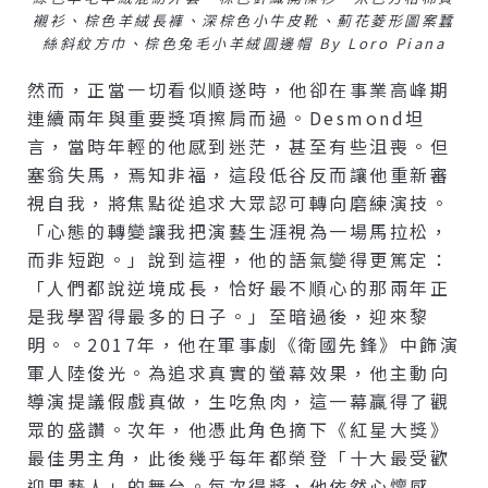
襯衫、棕色羊絨長褲、深棕色小牛皮靴、薊花菱形圖案蠶
絲斜紋方巾、棕色兔毛小羊絨圓邊帽 By Loro Piana
然而，正當一切看似順遂時，他卻在事業高峰期
連續兩年與重要獎項擦肩而過。Desmond坦
言，當時年輕的他感到迷茫，甚至有些沮喪。但
塞翁失馬，焉知非福，這段低谷反而讓他重新審
視自我，將焦點從追求大眾認可轉向磨練演技。
「心態的轉變讓我把演藝生涯視為一場馬拉松，
而非短跑。」說到這裡，他的語氣變得更篤定：
「人們都說逆境成長，恰好最不順心的那兩年正
是我學習得最多的日子。」至暗過後，迎來黎
明。。2017年，他在軍事劇《衛國先鋒》中飾演
軍人陸俊光。為追求真實的螢幕效果，他主動向
導演提議假戲真做，生吃魚肉，這一幕贏得了觀
眾的盛讚。次年，他憑此角色摘下《紅星大獎》
最佳男主角，此後幾乎每年都榮登「十大最受歡
迎男藝人」的舞台。每次得獎，他依然心懷感