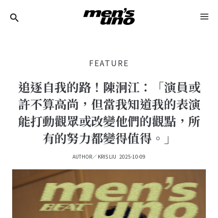
跳
Post
MA
至
Navigation
ME
主
要
FEATURE
內
容
追逐自我的路！陳泂江：「演員或
許不算高尚，但當我知道我的表演
能打動觀眾或改變他們的觀點，所
有的努力都變得值得。」
AUTHOR／
KRIS LIU
2025-10-09