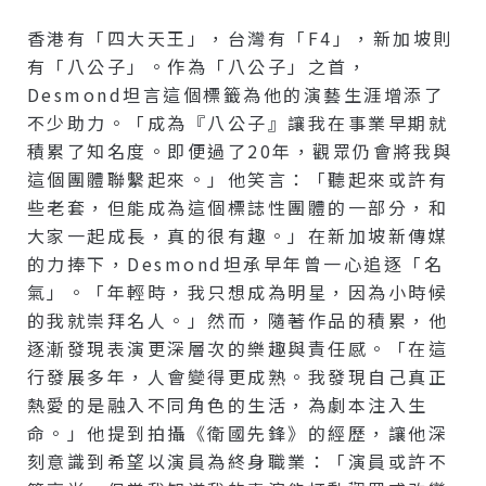
香港有「四大天王」，台灣有「F4」，新加坡則
有「八公子」。作為「八公子」之首，
Desmond坦言這個標籤為他的演藝生涯增添了
不少助力。「成為『八公子』讓我在事業早期就
積累了知名度。即便過了20年，觀眾仍會將我與
這個團體聯繫起來。」他笑言：「聽起來或許有
些老套，但能成為這個標誌性團體的一部分，和
大家一起成長，真的很有趣。」在新加坡新傳媒
的力捧下，Desmond坦承早年曾一心追逐「名
氣」。「年輕時，我只想成為明星，因為小時候
的我就崇拜名人。」然而，隨著作品的積累，他
逐漸發現表演更深層次的樂趣與責任感。「在這
行發展多年，人會變得更成熟。我發現自己真正
熱愛的是融入不同角色的生活，為劇本注入生
命。」他提到拍攝《衛國先鋒》的經歷，讓他深
刻意識到希望以演員為終身職業：「演員或許不