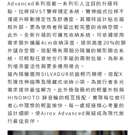
Advanced系列搭載一系列引人注目的升級特
點。拉桿採VST雙桿穩定系統，雙伸縮式拉桿不
僅提升移動穩定性及舒適度，其獨特設計貼合箱
殼外部，更為使用者保留出較完整的收納空間。
此外，全新升級的可擴充收納系統，可依據使用
需求額外擴展4cm收納深度，提供高達20%的額
外儲存空間，搭配帶有兩個分隔層的蝶形開合系
統，可輕鬆任意地在行李箱的兩側包裝，為新系
列增添靈活性與更多適用場合。
箱內隔層選用SILVADUR抗菌輕巧襯裡，搭配X
形彈性伸縮帶及隱藏式收納小袋，為旅行者多元
需求提供最佳解方。此外極致簡約的輕量外殼與
HINOMOTO 靜音輪的相互搭配，實現每位旅行
者心中理想的輕盈愉快，每一處經過精心考量的
設計細節，使Airox Advanced無疑成為現代旅
行最佳良伴。