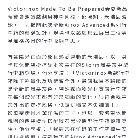
Victorinox Made To Be Prepared春夏新品
預覽會邀請戲劇男神李國毅、邱勝翊、禾浩辰齊
聚，一同揭開此次全新Airox Advanced系列行
李箱的精湛設計，現場也以藝廊形式展出三位男
星風格各具的行李收納巧思。
有著陽光正面形象且熱愛運動的禾浩辰，以一身
卡其休閒裝扮搭配本次主打的Storm風暴灰中型
行李箱登場，他分享道：「Victorinox新款行李
箱除了輕量化及功能齊全外，最讓我目不轉睛的
是全新的風暴灰色，特殊霧面啞光材質讓行李箱
在每個燈光下都有非常細緻的變化，很符合我平
常外出的穿搭風格，低調沉穩又不失細節！」
影歌雙棲且才華洋溢的王子，也以一套略帶休閒
氛圍的西裝造型搭配曜石黑登機型行李箱優雅亮
相，他分享道：「我經常在忙碌的工作空檔中安
排短途旅遊，這款輕巧的Airox Advanced行李