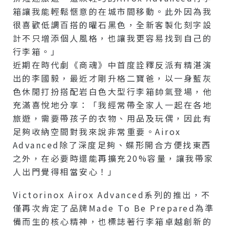
箱讓我能輕鬆愜意的在城市間移動。此外因為我
很喜歡低調百搭的曜石黑色，全新客製化刻字設
計不只增添個人風格，也讓我更容易找到自己的
行李箱。」
近期在時代劇《商魂》中首度詮釋反派有精湛演
出的李國毅，最近才剛升格二寶爸，以一身藍灰
色休閒打扮搭配岩白色大型行李箱帥氣登場，他
充滿喜悅地分享：「我經常帶全家人一起在各地
旅遊，需要帶孩子的衣物、用品及玩偶，因此有
足夠收納空間對我來說非常重要。Airox
Advanced除了深度足夠、蝶形開合方便找東西
之外，在必要時還能再擴充20%容量，讓我帶家
人出門覺得相當安心！」
Victorinox Airox Advanced系列的推出，不
僅再次肯定了品牌Made To Be Prepared為準
備而生的核心精神，也標誌著行李箱卓越創新的