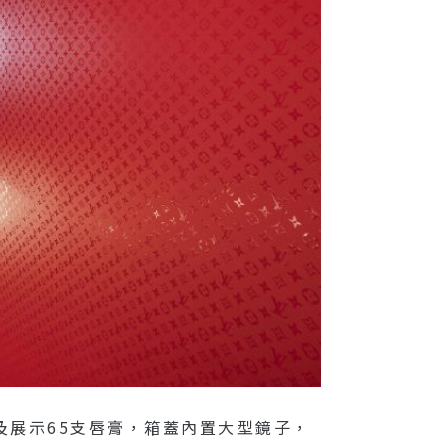
收納及展示65支唇膏，箱蓋內置大型鏡子，