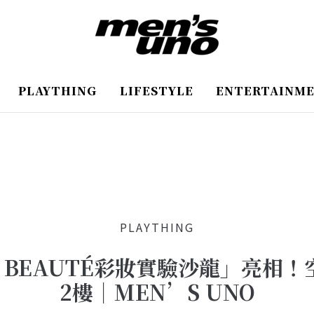
PLAYTHING
LIFESTYLE
ENTERTAINM
PLAYTHING
 BEAUTÉ彩妝實驗沙龍」亮相
2樓｜MEN’S UNO