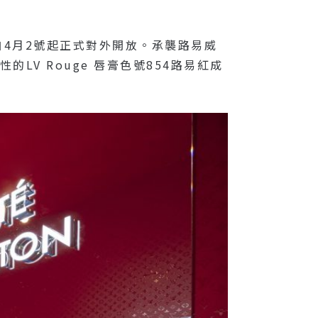
自4月2號起正式對外開放。承襲路易威
V Rouge 唇膏色號854路易紅成
。