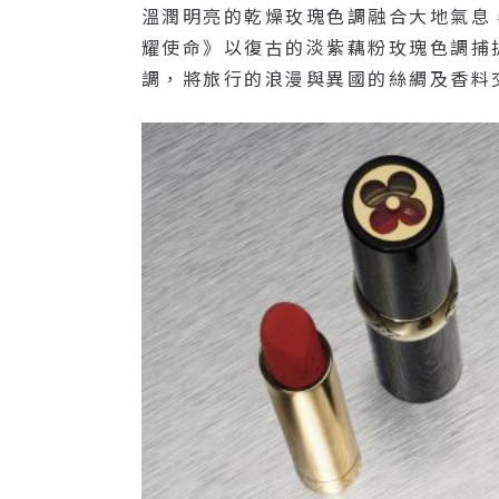
溫潤明亮的乾燥玫瑰色調融合大地氣息，象
耀使命》以復古的淡紫藕粉玫瑰色調捕捉了
調，將旅行的浪漫與異國的絲綢及香料