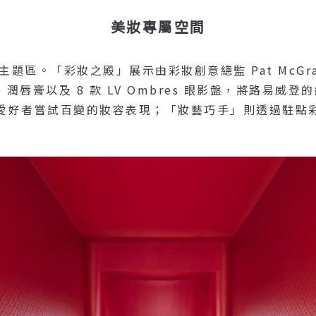
美妝專屬空間
大主題區。「彩妝之殿」展示由彩妝創意總監 Pat McGr
Baume 潤唇膏以及 8 款 LV Ombres 眼影盤，將
愛好者嘗試百變的妝容表現；「妝藝巧手」則透過駐點