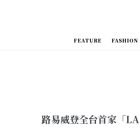
跳
Post
至
Navigation
主
要
FEATURE
FASHION
內
容
路易威登全台首家「LA