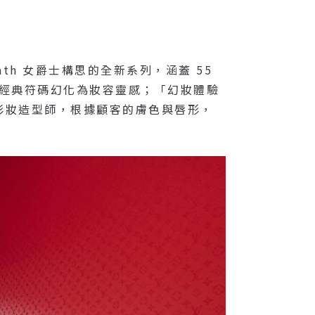
ath 女爵士構思的全新系列，涵蓋 55
路易威登的經典符碼幻化為妝容靈感；「幻妝體驗
彩妝造型師，根據顧客的膚色與唇形，