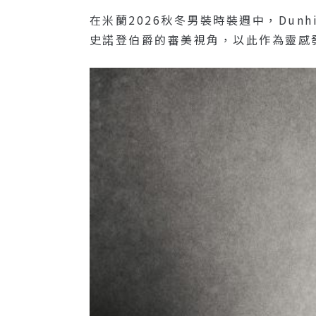
在米蘭2026秋冬男裝時裝週中，dunh
史諾登伯爵的審美視角，以此作為靈感發