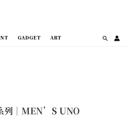
ENT
GADGET
ART
系列｜MEN’S UNO