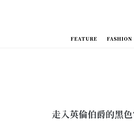
跳
Post
至
Navigation
主
要
FEATURE
FASHION
內
容
走入英倫伯爵的黑色電影