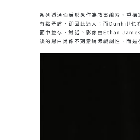
系列透過伯爵形象作為敘事線索，重構
有點矛盾，卻因此迷人；而dunhill也
面中並存、對話。影像由Ethan Jam
後的黑白肖像不刻意鋪陳戲劇性，而是