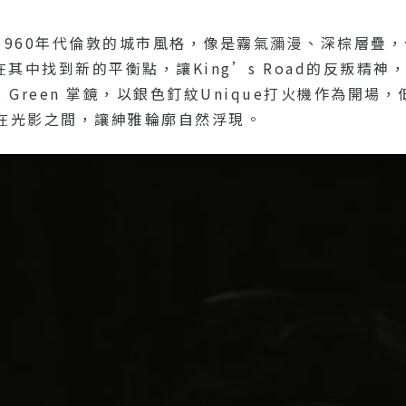
1960年代倫敦的城市風格，像是霧氣瀰漫、深棕層疊
在其中找到新的平衡點，讓King’s Road的反叛精神，
es Green 掌鏡，以銀色釘紋Unique打火機作為
在光影之間，讓紳雅輪廓自然浮現。