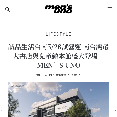
跳
Post
MA
至
Navigation
ME
主
要
LIFESTYLE
內
容
誠品生活台南5/28試營運 南台灣最
大書店與兒童繪本館盛大登場｜
MEN’S UNO
AUTHOR／
MENSUNOTW
2025-05-23