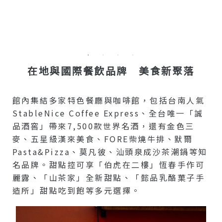
在地與國際餐飲品牌 美食新聚落
館內集結多家特色餐廳與咖啡館，包括台南人氣
StableNice Coffee Express、全台唯一「誠
品酒窖」帶來7,500款世界名酒，還有金色三
麥、五星級漢來美食、FORE柴燒牛排、默爾
Pasta&pizza、莫凡彼、汕頭泉成沙茶潮鍋等知
名品牌。甜點控可享「伯虎在二樓」恆春手作可
麗露、「山茶家」全新甜點、「懿品乳酪菓子手
造所」甜點吃到飽等多元選擇。