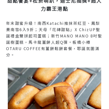
甜點饗宴+松菸萌趴，迪士尼抽獎+超人
力霸王港點
年末甜蜜升級！南西Katachi推抹茶紅豆、鳳梨
費南雪6入9折；天母「花磚甜點」x ChizUP聖
誕禮盒雙拼起司蛋糕；新竹MANO MANO 8吋聖
誕樹蛋糕，馬卡龍薑餅人超Q彈。板橋小樽
OTARU COFFEE有薑餅鬆餅套餐，耶誕氛圍滿
分。