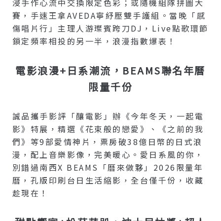
浸手作心流中交換限定色彩；或隨機組隊拼圖大
賽，手速王拿AVEDA寧紓壓雙手護組。當晚「感
傷唱片行」主理人游璨賓跨刀DJ，Live點歌環節
鎖定頻率相投的另一半，浪漫指數爆表！
電影浪漫+日系潮流，BEAMS聯名年曆
限量千份
誠品攜手影評「釀電影」辦《今年冬天，一起電
影》特展，精選《花束般的戀愛》、《之前的我
們》等9部愛情神片，票房破38億日幣的日式浪
漫，配上音樂影像，完美暖心。愛日系風的你，
別錯過南西x BEAMS「曆來做夥」2026限量年
曆，孔版印刷台日生活縮影，全台僅千份，收藏
趁現在！