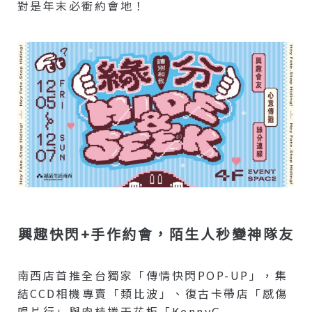
對是年末必衝約會地！
興趣快閃+手作約會，陌生人秒變神隊友
南西店首推全台獨家「傳情快閃POP-UP」，集
結CCD相機專賣「類比波」、復古卡帶店「感傷
唱片行」與肉桂捲天花板「KennyG