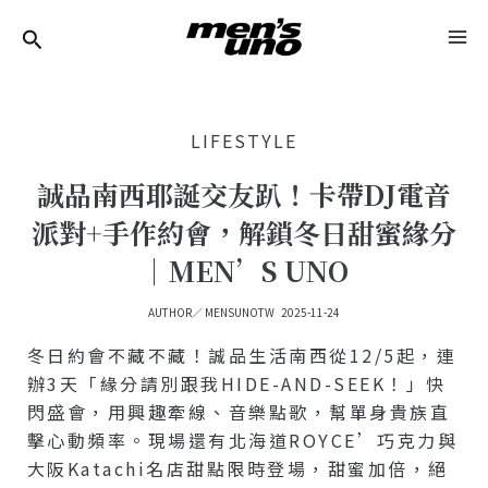
跳
Post
MA
至
Navigation
ME
主
要
LIFESTYLE
內
容
誠品南西耶誕交友趴！卡帶DJ電音
派對+手作約會，解鎖冬日甜蜜緣分
｜MEN’S UNO
AUTHOR／
MENSUNOTW
2025-11-24
冬日約會不藏不藏！誠品生活南西從12/5起，連
辦3天「緣分請別跟我HIDE-AND-SEEK！」快
閃盛會，用興趣牽線、音樂點歌，幫單身貴族直
擊心動頻率。現場還有北海道ROYCE’巧克力與
大阪Katachi名店甜點限時登場，甜蜜加倍，絕