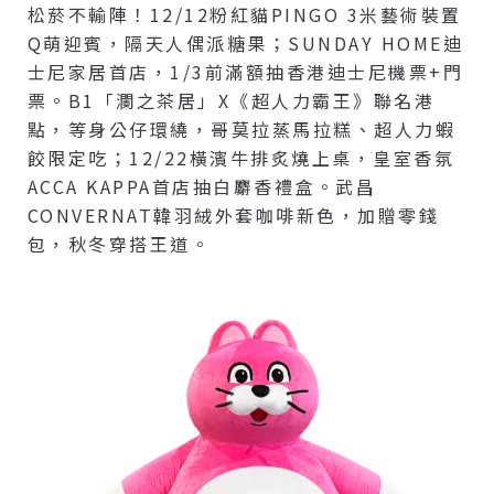
松菸不輸陣！12/12粉紅貓PINGO 3米藝術裝置
Q萌迎賓，隔天人偶派糖果；SUNDAY HOME迪
士尼家居首店，1/3前滿額抽香港迪士尼機票+門
票。B1「瀾之茶居」x《超人力霸王》聯名港
點，等身公仔環繞，哥莫拉蒸馬拉糕、超人力蝦
餃限定吃；12/22橫濱牛排炙燒上桌，皇室香氛
ACCA KAPPA首店抽白麝香禮盒。武昌
CONVERNAT韓羽絨外套咖啡新色，加贈零錢
包，秋冬穿搭王道。