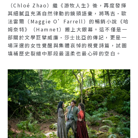
（Chloé Zhao）繼《游牧人生》後，再度發揮
其細膩且充滿自然律動的鏡頭語彙，將瑪吉·歐
法雷爾（Maggie O’Farrell）的暢銷小說《哈
姆奈特》（Hamnet）搬上大銀幕。這不僅是一
部關於文學巨擘威廉·莎士比亞的傳記，更是一
場深邃的女性覺醒與集體哀悼的視覺詩篇，試圖
填補歷史裂縫中那段最溫柔也最心碎的空白。