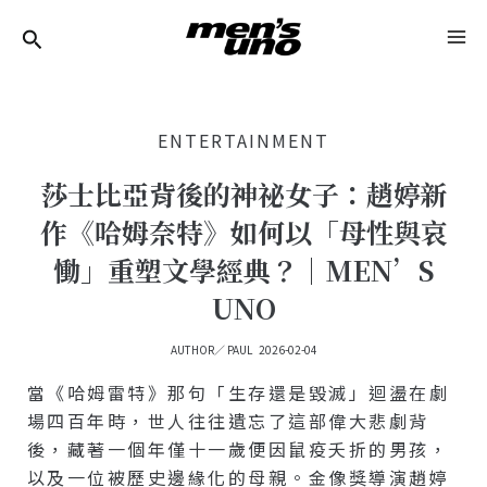
跳
Post
MA
至
Navigation
ME
主
要
ENTERTAINMENT
內
容
莎士比亞背後的神祕女子：趙婷新
作《哈姆奈特》如何以「母性與哀
慟」重塑文學經典？｜MEN’S
UNO
AUTHOR／
PAUL
2026-02-04
當《哈姆雷特》那句「生存還是毀滅」迴盪在劇
場四百年時，世人往往遺忘了這部偉大悲劇背
後，藏著一個年僅十一歲便因鼠疫夭折的男孩，
以及一位被歷史邊緣化的母親。金像獎導演趙婷