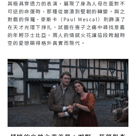
其極具穿透力的表演，展現了身為人母在面對不
可逆的命運時，那種從崩潰到堅韌的轉變。與之
對戲的保羅·麥斯卡（Paul Mescal）則飾演了
在天才光環下掙扎、試圖在喪子之痛中尋找意義
的年輕莎士比亞，兩人的情感火花讓這段跨越時
空的愛戀顯得格外真實而現代。