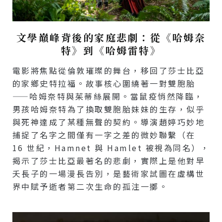
文學巔峰背後的家庭悲劇：從《哈姆奈
特》到《哈姆雷特》
電影將焦點從倫敦璀璨的舞台，移回了莎士比亞
的家鄉史特拉福。故事核心圍繞著一對雙胞胎
——哈姆奈特與茱蒂絲展開。當鼠疫悄然降臨，
男孩哈姆奈特為了換取雙胞胎妹妹的生存，似乎
與死神達成了某種無聲的契約。導演趙婷巧妙地
捕捉了名字之間僅有一字之差的微妙聯繫（在
16 世紀，Hamnet 與 Hamlet 被視為同名），
揭示了莎士比亞最著名的悲劇，實際上是他對早
夭長子的一場漫長告別，是藝術家試圖在虛構世
界中賦予逝者第二次生命的孤注一擲。