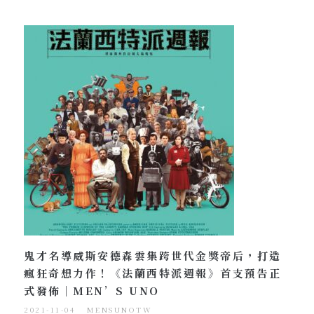
鬼才名導威斯安德森雲集跨世代金獎帝后，打造
瘋狂奇想力作！《法蘭西特派週報》首支預告正
式發佈｜MEN’S UNO
2021-11-04
MENSUNOTW