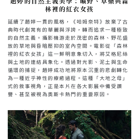
趙婷的自然主義美學：曠野、草藥與森
林裡的紅衣女孩
延續了趙婷一貫的風格，《哈姆奈特》放棄了古
典時代劇常有的華麗與浮誇，轉而追求一種極致
的自然主義。攝影機游走於茂密的森林、野花盛
放的草地與昏暗壓抑的室內空間。電影從「森林
裡的紅衣女孩」這一鮮明意象切入，將艾格尼絲
與土地的連結具象化。透過對光影、泥土與生命
循環的捕捉，趙婷成功地將原本沉重的悲劇轉化
為一種近乎神性的療癒過程。這種「大地之母」
式的敘事視角，正是本片在各大影展中備受讚
譽、甚至被視為奧斯卡熱門的重要原因。