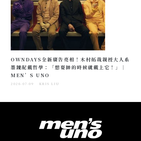
OWNDAYS全新廣告亮相！木村拓哉親授大人系
墨鏡配戴哲學：「想耍帥的時候就戴上它！」｜
MEN’S UNO
2026-07-09
KRIS LIU