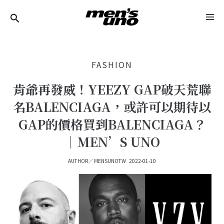
跳
Post
MA
至
Navigation
ME
主
要
FASHION
內
容
肯爺再發威！YEEZY GAP破天荒聯
名BALENCIAGA，或許可以期待以
GAP的價格買到BALENCIAGA？
｜MEN’S UNO
AUTHOR／
MENSUNOTW
2022-01-10