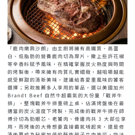
「鹿肉嫩肩沙朗」由主廚將擁有高鐵質、高蛋
白、低脂肪的營養鹿肉切為厚片，撒上些許花椒
等辛香料賦予風味，在精確掌握炭火熱度與時間
的烤製後，帶來擁有肉質扎實細緻，越咀嚼越能
感受鮮甜的清新美味，建議給喜愛重風味的饕客
選擇；另款推薦多人享用的單品，選以美國加州
Brandt Beef 自然牛超霸氣的大份量「戰斧牛
排」，整塊戰斧牛排重磅上桌，佔滿烤盤後在最
適當的炭火溫度下烤製，完成後的戰斧牛排在師
傅分切為肋眼芯、老饕肉、骨邊肉共 3 大部位享
用，而烤後的大骨想要直接霸氣啃起來，還是修
清後再成為秘密加值的酥炸骰子牛肉皆可，吃法