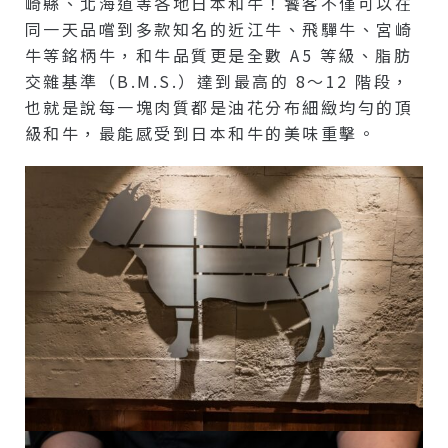
崎縣、北海道等各地日本和牛！饕客不僅可以在
同一天品嚐到多款知名的近江牛、飛驒牛、宮崎
牛等銘柄牛，和牛品質更是全數 A5 等級、脂肪
交雜基準（B.M.S.）達到最高的 8～12 階段，
也就是說每一塊肉質都是油花分布細緻均勻的頂
級和牛，最能感受到日本和牛的美味重擊。