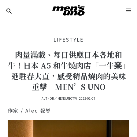
跳
Post
MA
至
Navigation
ME
主
要
LIFESTYLE
內
容
肉量滿載、每日供應日本各地和
牛！日本 A5 和牛燒肉店「一牛楽」
進駐春大直，感受精品燒肉的美味
重擊｜MEN’S UNO
AUTHOR／
MENSUNOTW
2022-01-07
作家 / Alec 報導