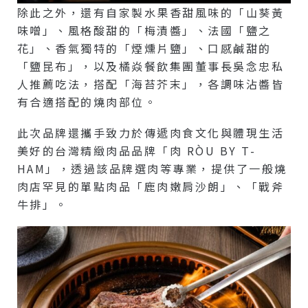
除此之外，還有自家製水果香甜風味的「山葵黃
味噌」、風格酸甜的「梅漬醬」、法國「鹽之
花」、香氣獨特的「煙燻片鹽」、口感鹹甜的
「鹽昆布」，以及橘焱餐飲集團董事長吳念忠私
人推薦吃法，搭配「海苔芥末」，各調味沾醬皆
有合適搭配的燒肉部位。
此次品牌還攜手致力於傳遞肉食文化與體現生活
美好的台灣精緻肉品品牌「肉 RÒU BY T-
HAM」，透過該品牌選肉等專業，提供了一般燒
肉店罕見的單點肉品「鹿肉嫩肩沙朗」、「戰斧
牛排」。