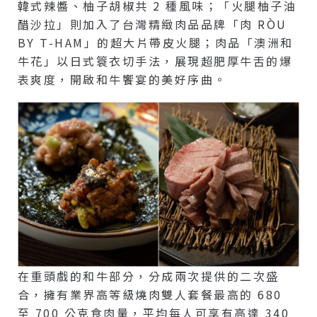
韓式辣醬、柚子胡椒共 2 種風味；「火腿柚子油
醋沙拉」則加入了台灣精緻肉品品牌「肉 RÒU
BY T-HAM」的超大片帶皮火腿；肉品「澳洲和
牛花」以日式簑衣切手法，展現超肥厚牛舌的爆
表爽度，開啟和牛饗宴的美好序曲。
在重頭戲的和牛部分，分成兩次提供的二次盛
合，擁有業界高等級燒肉雙人套餐最高的 680
至 700 公克食肉量，平均每人可享有高達 340