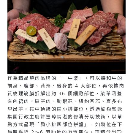
作為精品燒肉品牌的「一牛楽」，可以將和牛的
前身、腹部、背脊、後身的 4 大部位，再依據肉
質紋理筋膜拆解出約 36 個細緻部位，菜單涵蓋
有內裙肉、扇子肉、肋眼芯、紐約客芯、夏多布
里昂等，其中頂級的肩小排部位，透過橘焱餐飲
集團行政主廚許嘉璋精湛的修清分切技術，以單
點方式呈現「肩小排四部位拼盤」，如將位在下
肩胛靠近 2～6 節肋骨的肉質部位，再精分出形