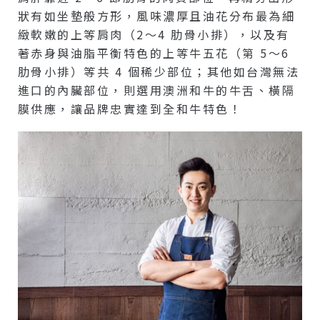
狀有如坐墊般方形，風味濃厚且油花分布最為細
緻軟嫩的上等肩肉（2～4 肋骨小排），以及有
著赤身與油脂平衡特色的上等牛五花（第 5～6
肋骨小排）等共 4 個稀少部位；其他如台灣無法
進口的內臟部位，則選用澳洲和牛的牛舌、橫隔
膜供應，讓品牌忠實達到全和牛特色！