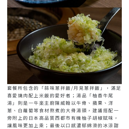
套餐所包含的「蒜味蔥拌飯/月見蔥拌飯」，滿足
喜愛燒肉配上米飯的愛好者；湯品「柚香牛尾
湯」則是一牛楽主廚陳威翰以牛骨、蘋果、洋
蔥、白蘿蔔等食材熬煮的大骨湯頭，建議搭配一
旁附上的日本高品質西都市有機柚子胡椒賦味，
讓風味更加上乘；最後以口感濃郁綿滑的冰涼甜