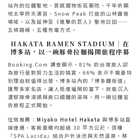
站內的拉麵聖地、質感選物街區藥院、千年祈願
地太宰府天滿宮、Snow Peak 打造的山林露營
場域，以及延伸至《進擊的巨人》聖地日田——
五條路線，五種充電方式。
HAKATA RAMEN STADIUM｜在
博多站，以一碗豚骨拉麵揭開旅程序幕
Booking.com 調查顯示，81% 的台灣旅人認
為旅行是對努力生活的犒賞，66% 表示不需要特
別理由就值得出發。博多站內的「博多麵街道」
匯聚多家名店，讓人抵達福岡的當下，就能沉入
濃郁豚骨湯頭與爽口細麵的滋味，用一碗拉麵宣
告旅程正式開始。
住宿推薦：
Miyako Hotel Hakata
與博多站直
接連通，客房面積均超過 30 平方公尺，頂樓
「SPA Lucida」結合戶外泳池與天然溫泉，移