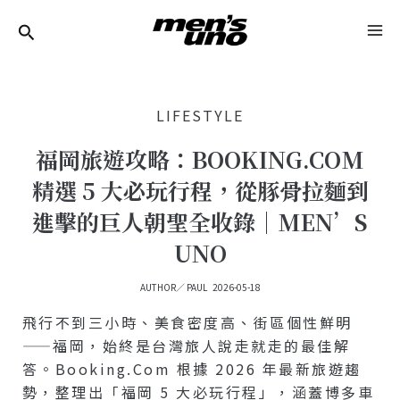
跳
Post
MA
至
Navigation
ME
主
要
LIFESTYLE
內
容
福岡旅遊攻略：BOOKING.COM
精選 5 大必玩行程，從豚骨拉麵到
進擊的巨人朝聖全收錄｜MEN’S
UNO
AUTHOR／
PAUL
2026-05-18
飛行不到三小時、美食密度高、街區個性鮮明
——福岡，始終是台灣旅人說走就走的最佳解
答。Booking.com 根據 2026 年最新旅遊趨
勢，整理出「福岡 5 大必玩行程」，涵蓋博多車