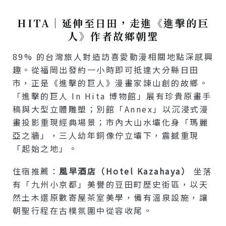
HITA｜延伸至日田，走進《進擊的巨
人》作者故鄉朝聖
89% 的台灣旅人對造訪喜愛動漫相關地點深感興
趣。從福岡出發約一小時即可抵達大分縣日田
市，正是《進擊的巨人》漫畫家諫山創的故鄉。
「進擊的巨人 In Hita 博物館」展有珍貴原畫手
稿與大型立體雕塑；別館「Annex」以沉浸式漫
畫投影重現經典場景；市內大山水壩化身「瑪麗
亞之牆」，三人幼年銅像佇立壩下，震撼重現
「起始之地」。
住宿推薦：
風早酒店（Hotel Kazahaya）
坐落
有「九州小京都」美譽的豆田町歷史街區，以天
然土木還原數寄屋茶室美學，備有溫泉設施，讓
朝聖行程在古樸氛圍中從容收尾。