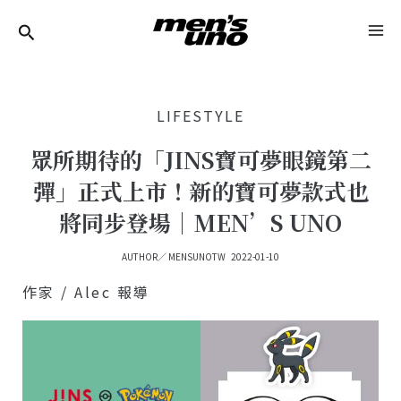
跳
Post
MA
至
Navigation
ME
主
要
LIFESTYLE
內
容
眾所期待的「JINS寶可夢眼鏡第二
彈」正式上市！新的寶可夢款式也
將同步登場｜MEN’S UNO
AUTHOR／
MENSUNOTW
2022-01-10
作家 / Alec 報導