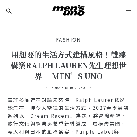
跳
Post
MA
至
Navigation
ME
主
要
FASHION
內
容
用想要的生活方式建構風格！雙線
構築RALPH LAUREN先生理想世
界 ｜MEN’S UNO
AUTHOR／
KRIS LIU
2026-07-08
當許多品牌在討論未來時，Ralph Lauren依然
聚焦在一種令人嚮往的生活方式。2027春季男裝
系列以「Dream Racers」為題，將冒險精神、
旅行文化與經典男裝重新編織成一場橫跨美國、
義大利與日本的風格盛宴。Purple Label與