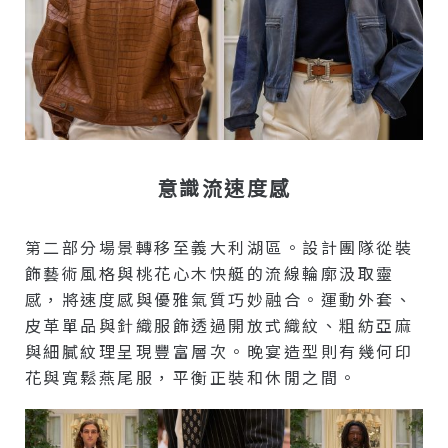
意識流速度感
第二部分場景轉移至義大利湖區。設計團隊從裝
飾藝術風格與桃花心木快艇的流線輪廓汲取靈
感，將速度感與優雅氣質巧妙融合。運動外套、
皮革單品與針織服飾透過開放式織紋、粗紡亞麻
與細膩紋理呈現豐富層次。晚宴造型則有幾何印
花與寬鬆燕尾服，平衡正裝和休閒之間。