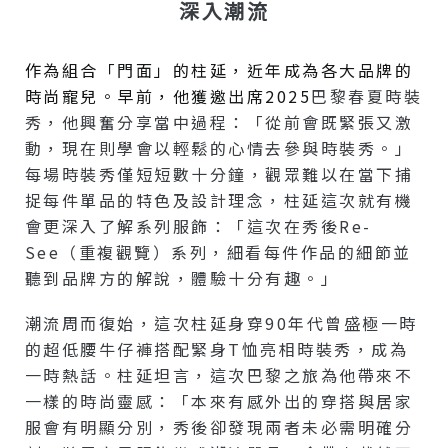
深入潮流
作為組合「門面」的柱延，近年成為各大品牌的
時尚寵兒。早前，他獲邀出席2025
巴黎春夏時裝
秀，他興奮分享當中過程：「從前會既緊張又激
動，現在則學會以輕鬆的心情去參與時裝秀。」
每場時裝秀僅短短數十分鐘，觀眾難以在當下捕
捉每件單品的特色及設計理念，柱延這次就有機
會更深入了解系列服飾：「這次在秀後Re-
See（重複觀覽）系列，細看每件作品的細節並
聽到品牌方的解說，體驗十分有趣。」
潮流周而復始，這次柱延身穿90年代曾盛極一時
的超低腰牛仔褲搭配緊身T恤亮相時裝秀，成為
一時熱話。柱延坦言，這次巴黎之旅為他帶來不
一樣的時尚靈感：「本來有感外出的穿搭與居家
服會有明顯分別，秀後卻發現兩者未必需明確分