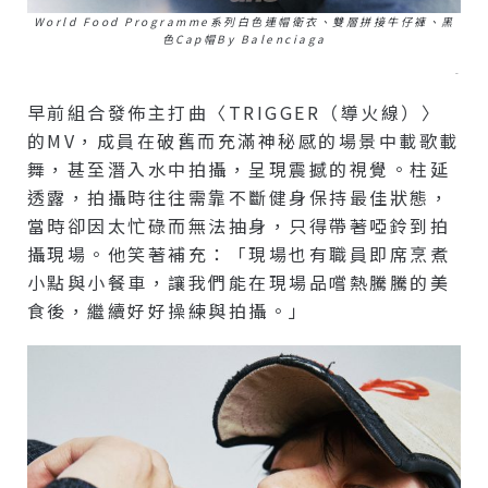
World Food Programme系列白色連帽衛衣、雙層拼接牛仔褲、黑
色Cap帽by Balenciaga
–
早前組合發佈主打曲〈TRIGGER（導火線）〉
的MV，成員在破舊而充滿神秘感的場景中載歌載
舞，甚至潛入水中拍攝，呈現震撼的視覺。柱延
透露，拍攝時往往需靠不斷健身保持最佳狀態，
當時卻因太忙碌而無法抽身，只得帶著啞鈴到拍
攝現場。他笑著補充：「現場也有職員即席烹煮
小點與小餐車，讓我們能在現場品嚐熱騰騰的美
食後，繼續好好操練與拍攝。」