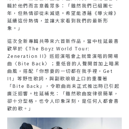
輯於他們而言意義眾多：「雖然我們已組團七
年，但熱情卻從未減退。希望能憑藉《導火線》
延續這份熱情，並讓大家看到我們的最新形
象。」
這次全新專輯共帶來六首新作品，當中柱延最喜
歡早於《The Boyz World Tour:
Zeneration II》巡迴演唱會上就曾演唱的開場
曲〈Bite Back〉；重低音的人聲開首加上暗黑
曲風，搭配「你想要的一切都在我手裡，Get
It」等野性歌詞，與副歌琅琅上口的重覆著
「Bite Back」，令歌曲尚未正式推出時已引起
廣泛迴響。柱延補充：「雖然歌曲旋律很簡單，
卻十分型格，也令人印象深刻，是任何人都會喜
歡的歌。」