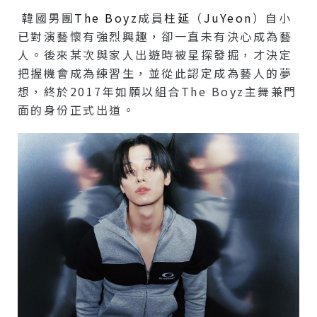
韓國男團
The Boyz
成員
柱延
（
JuYeon
）自小
已對演藝懷有強烈興趣，卻一直未有決心成為藝
人。後來某次與家人出遊時被星探發掘，才決定
把握機會成為練習生，並從此認定成為藝人的夢
想，終於2017年如願以組合The Boyz主舞兼門
面的身份正式出道。