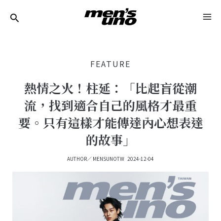
跳
Post
MA
至
Navigation
ME
主
要
FEATURE
內
容
熱情之火！柱延：「比起盲從潮
流，找到適合自己的風格才最重
要。只有這樣才能傳達內心想表達
的故事」
AUTHOR／
MENSUNOTW
2024-12-04