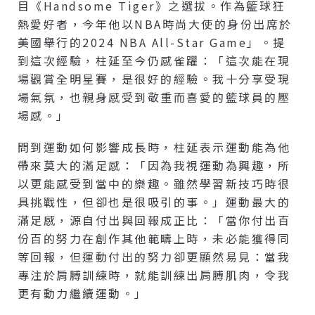
目《Handsome Tiger》之選拔。作為籃球狂
熱愛好者，今年他以NBA時尚大使的身份出席於
美國舉行的2024 NBA All-Star Game」。提
到這次經驗，柱延至今仍感雀躍：「這次能在現
場觀賞全明星賽，是很好的經驗。我十分享受現
場氣氛，也親身感受到敬重而喜愛的籃球員的壓
場感。」
問到運動如何影響成長時，柱延表示運動能為他
帶來莫大的滿足感：「因為我視運動為興趣，所
以更能感受到當中的樂趣。雖然學習新技巧時很
具挑戰性，但卻也是很吸引的事。」運動最大的
滿足感，源自付出與回報成正比：「當你付出百
份百的努力在創作其他範疇上時，未必能獲得同
等回報，但運動付出的努力卻更顯然易見：當我
專注於肩膊訓練時，就能訓練出肩膊肌肉，令我
更有動力繼續運動。」