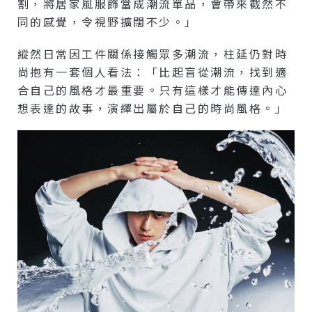
割，將居家風服飾當成潮流單品，會帶來截然不
同的感覺，令視野擴闊不少。」
縱然日常因工件關係接觸眾多潮流，柱延仍對時
尚抱有一套個人看法：「比起盲從潮流，找到適
合自己的風格才最重要。只有這樣才能傳達內心
想表達的故事，演繹出屬於自己的時尚風格。」