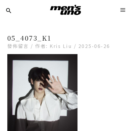
跳
Post
MA
至
Navigation
ME
主
要
05_4073_K1
內
發佈留言
/ 作者:
Kris Liu
/
2025-06-26
容