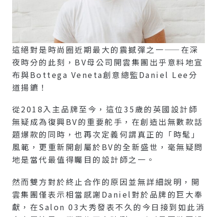
這絕對是時尚圈近期最大的震撼彈之一——在深
夜時分的此刻，BV母公司開雲集團出乎意料地宣
布與Bottega Veneta創意總監Daniel Lee分
道揚鑣！
從2018入主品牌至今，這位35歲的英國設計師
無疑成為復興BV的重要舵手，在創造出無數款話
題爆款的同時，也再次定義何謂真正的「時髦」
風範，更重新開創屬於BV的全新盛世，毫無疑問
地是當代最值得矚目的設計師之一。
然而雙方對於終止合作的原因並無詳細說明，開
雲集團僅表示相當感謝Daniel對於品牌的巨大奉
獻，在Salon 03大秀發表不久的今日接到如此消