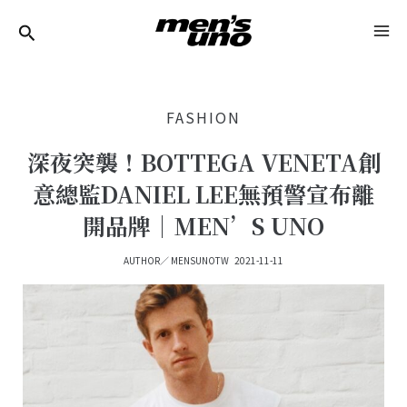
跳
Post
MA
至
Navigation
ME
主
要
FASHION
內
容
深夜突襲！BOTTEGA VENETA創
意總監DANIEL LEE無預警宣布離
開品牌｜MEN’S UNO
AUTHOR／
MENSUNOTW
2021-11-11