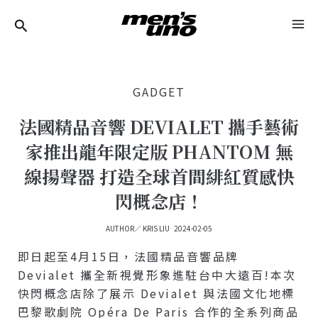
跳
Post
MA
至
Navigation
ME
主
要
GADGET
內
容
法國精品音響 DEVIALET 攜手藝術
家推出龍年限定版 PHANTOM 無
線揚聲器 打造全球首間緋紅質感快
閃概念店！
AUTHOR／
KRIS LIU
2024-02-05
即日起至4月15日，法國精品音響品牌
Devialet 攜全新視覺形象進駐台中大遠百!本次
快閃概念店除了展示 Devialet 與法國文化地標
巴黎歌劇院 Opéra De Paris 合作的全系列商品