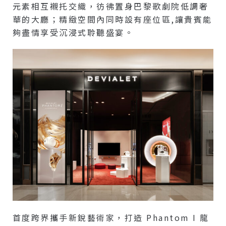
元素相互襯托交織，彷彿置身巴黎歌劇院低調奢
華的大廳；精緻空間內同時設有座位區,讓貴賓能
夠盡情享受沉浸式聆聽盛宴。
首度跨界攜手新銳藝術家，打造 Phantom I 龍