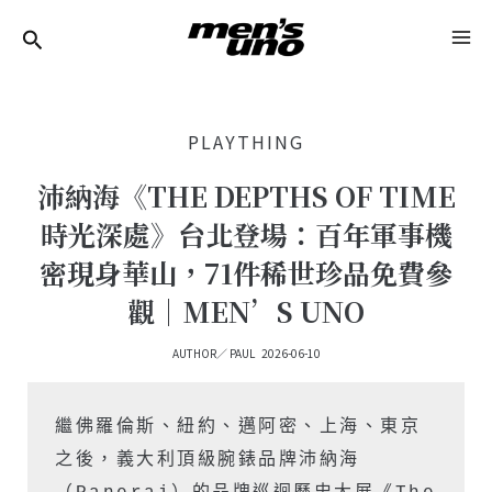
跳
Post
MA
至
Navigation
ME
主
要
PLAYTHING
內
容
沛納海《THE DEPTHS OF TIME
時光深處》台北登場：百年軍事機
密現身華山，71件稀世珍品免費參
觀｜MEN’S UNO
AUTHOR／
PAUL
2026-06-10
繼佛羅倫斯、紐約、邁阿密、上海、東京
之後，義大利頂級腕錶品牌沛納海