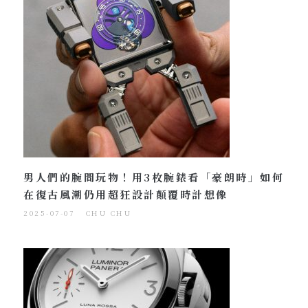
男人們的腕間玩物！用3枚腕錶看「豪朗時」如何
在復古風潮仍用超狂設計顛覆時計想像
2025-07-07
CHU CHU