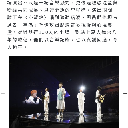
場演出不只是一場音樂派對，更像是理想混蛋與
粉絲共同成長、見證夢想的里程碑。演出期間，
雞丁在〈滯留鋒〉唱到激動落淚，團員們也坦言
過去一年為了準備攻蛋歷經許多挫折與心境震
盪。從樂器行150人的小場，到站上萬人舞台八
年的旅程，他們以音樂記錄，也以真誠回應，令
人動容。