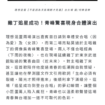
理想混蛋【不是因為天氣晴朗才見面】台北場 圖/何樂音樂
雞丁追星成功！青峰驚喜現身合體演出
理想混蛋兩場演出嘉賓首日請到韋禮安合唱〈因
為愛〉及〈女孩〉，而第二場亮點莫過於主唱雞
丁的偶像吳青峰驚喜登場。兩人不僅合唱經典
〈下雨的夜晚〉，也在現場延續雞丁於東京武道
館點過的驚喜曲目〈近未來〉。對主唱雞丁來
說，這首歌陪伴他度過青春的低潮與自我懷疑，
甚至讓他在學測國文作文引用歌詞「生命必須有
裂縫，陽光才照得進來」後順利拿下滿級分。這
場「追星成功到登台合唱」的夢幻瞬間，讓整個
小巨蛋萬人陷入瘋狂。青峰也以溫柔歌聲替這場
青春舞台增加一道不可取代的色彩。