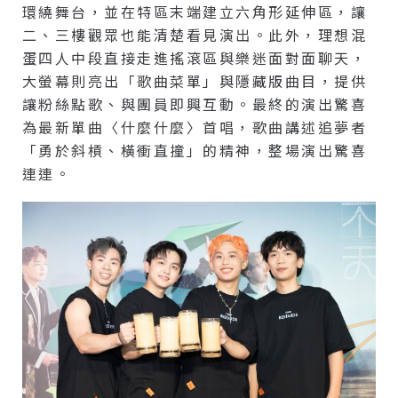
環繞舞台，並在特區末端建立六角形延伸區，讓
二、三樓觀眾也能清楚看見演出。此外，理想混
蛋四人中段直接走進搖滾區與樂迷面對面聊天，
大螢幕則亮出「歌曲菜單」與隱藏版曲目，提供
讓粉絲點歌、與團員即興互動。最終的演出驚喜
為最新單曲〈什麼什麼〉首唱，歌曲講述追夢者
「勇於斜槓、橫衝直撞」的精神，整場演出驚喜
連連。