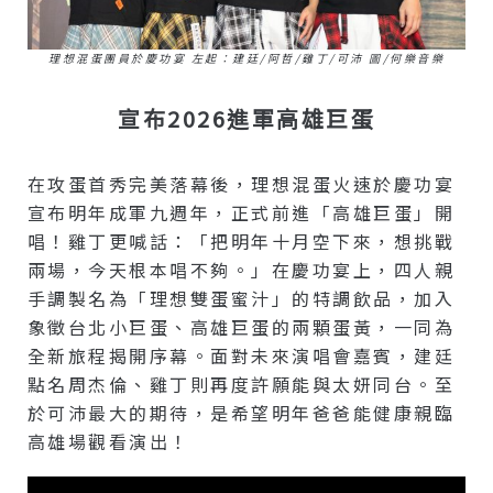
理想混蛋團員於慶功宴 左起：建廷/阿哲/雞丁/可沛 圖/何樂音樂
宣布2026進軍高雄巨蛋
在攻蛋首秀完美落幕後，理想混蛋火速於慶功宴
宣布明年成軍九週年，正式前進「高雄巨蛋」開
唱！雞丁更喊話：「把明年十月空下來，想挑戰
兩場，今天根本唱不夠。」在慶功宴上，四人親
手調製名為「理想雙蛋蜜汁」的特調飲品，加入
象徵台北小巨蛋、高雄巨蛋的兩顆蛋黃，一同為
全新旅程揭開序幕。面對未來演唱會嘉賓，建廷
點名周杰倫、雞丁則再度許願能與太妍同台。至
於可沛最大的期待，是希望明年爸爸能健康親臨
高雄場觀看演出！