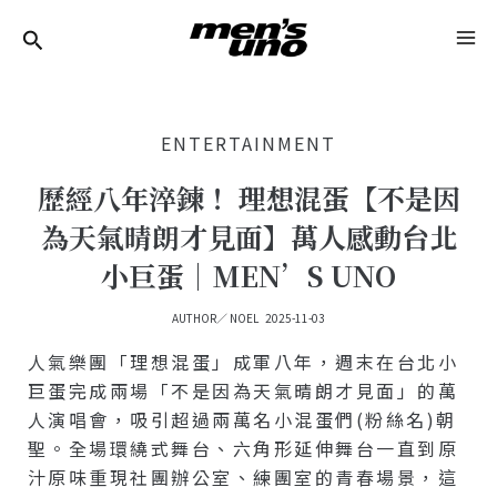
跳
Post
MA
至
Navigation
ME
主
要
ENTERTAINMENT
內
容
歷經八年淬鍊！ 理想混蛋【不是因
為天氣晴朗才見面】萬人感動台北
小巨蛋｜MEN’S UNO
AUTHOR／
NOEL
2025-11-03
人氣樂團「理想混蛋」成軍八年，週末在台北小
巨蛋完成兩場「不是因為天氣晴朗才見面」的萬
人演唱會，吸引超過兩萬名小混蛋們(粉絲名)朝
聖。全場環繞式舞台、六角形延伸舞台一直到原
汁原味重現社團辦公室、練團室的青春場景，這