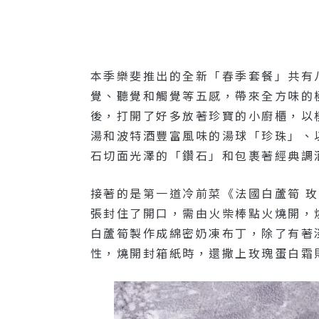
本季樂斐推出的全新「春季套餐」共有
覺、聽覺和觸覺等五感，帶來全方味的
後，打開了好多放著珍寶的小廚櫃，以
湯和波特酒豐富風味的湯球「珍珠」、
石切面光澤的「鑽石」和包裹著經典調酒S
接著的是第一道冷前菜《法國白蘆筍 
張封住了開口，需由火柴棒點火燒開，
白蘆筍製作成綿密奶凍布丁，除了有著
性，燒開封箱紙時，還撒上玫瑰蛋白霜