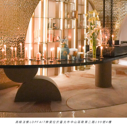
高級法餐LOPFAIT樂斐位於臺北市中山區敬業二路199號4樓