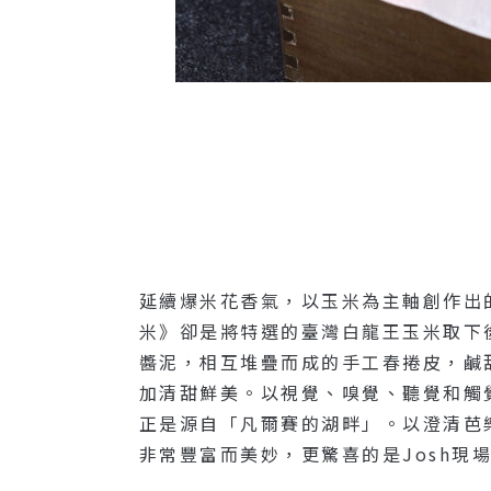
延續爆米花香氣，以玉米為主軸創作出
米》卻是將特選的臺灣白龍王玉米取下
醬泥，相互堆疊而成的手工春捲皮，鹹
加清甜鮮美。以視覺、嗅覺、聽覺和觸
正是源自「凡爾賽的湖畔」。以澄清芭
非常豐富而美妙，更驚喜的是Josh現