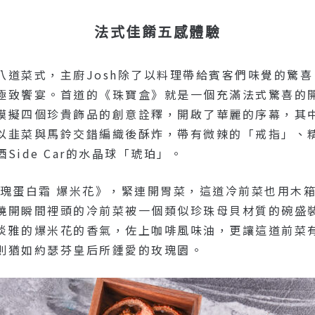
法式佳餚五感體驗
八道菜式，主廚Josh除了以料理帶給賓客們味覺的驚
極致饗宴。首道的《珠寶盒》就是一個充滿法式驚喜的
模擬四個珍貴飾品的創意詮釋，開啟了華麗的序幕，其
以韭菜與馬鈴交錯編織後酥炸，帶有微辣的「戒指」、
ide Car的水晶球「琥珀」。
玫瑰蛋白霜 爆米花》，緊連開胃菜，這道冷前菜也用木
燒開瞬間裡頭的冷前菜被一個類似珍珠母貝材質的碗盛
淡雅的爆米花的香氣，佐上咖啡風味油，更讓這道前菜
則猶如約瑟芬皇后所鍾愛的玫瑰園。