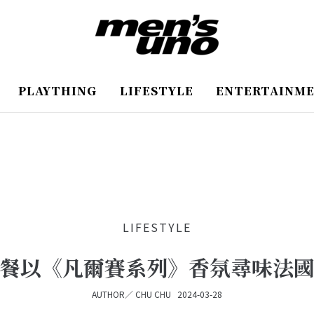
PLAYTHING
LIFESTYLE
ENTERTAINM
LIFESTYLE
餐以《凡爾賽系列》香氛尋味法
AUTHOR／
CHU CHU
2024-03-28