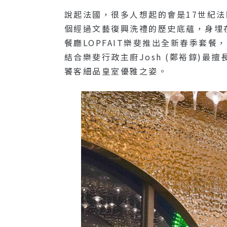
說起法國，很多人想起的會是17世紀
個經過文藝復興洗禮的歷史底蘊，身埋
餐廳LOPFAIT樂斐推出全新春季套餐，
結合樂斐行政主廚Josh (鄭裕錞)
饕客細品皇室優雅之姿。