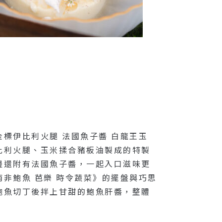
標伊比利火腿 法國魚子醬 白龍王玉
比利火腿、玉米揉合豬板油製成的特製
邊還附有法國魚子醬，一起入口滋味更
非鮑魚 芭樂 時令蔬菜》的擺盤與巧思
鮑魚切丁後拌上甘甜的鮑魚肝醬，整體