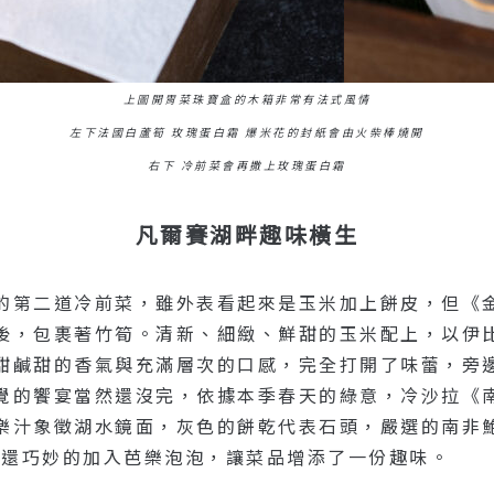
上圖開胃菜珠寶盒的木箱非常有法式風情
左下法國白蘆筍 玫瑰蛋白霜 爆米花的封紙會由火柴棒燒開
右下 冷前菜會再撒上玫瑰蛋白霜
凡爾賽湖畔趣味橫生
的第二道冷前菜，雖外表看起來是玉米加上餅皮，但《金
後，包裹著竹筍。清新、細緻、鮮甜的玉米配上，以伊
甜鹹甜的香氣與充滿層次的口感，完全打開了味蕾，旁
覺的饗宴當然還沒完，依據本季春天的綠意，冷沙拉《南
樂汁象徵湖水鏡面，灰色的餅乾代表石頭，嚴選的南非
場還巧妙的加入芭樂泡泡，讓菜品增添了一份趣味。