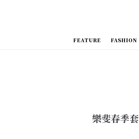
跳
Post
至
Navigation
主
要
FEATURE
FASHION
內
容
樂斐春季套