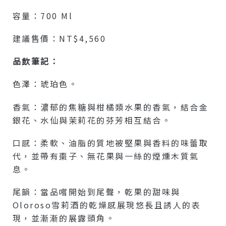
容量：700 Ml
建議售價：NT$4,560
品飲筆記：
色澤：琥珀色。
香氣：濃郁的焦糖與柑橘類水果的香氣，結合金
銀花、水仙與茉莉花的芬芳相互結合。
口感：柔軟、油脂的質地被堅果與香料的味蕾取
代，並帶有棗子、無花果與一絲的煙燻木質氣
息。
尾韻：當品嚐開始到尾聲，乾果的甜味與
Oloroso雪莉酒的乾燥感展現悠長且誘人的表
現，並漸漸的展露頭角。