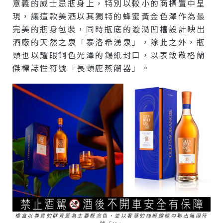
意義的威士忌瓶身上，特別以較小的商標置中呈
現，讓這款美酒以其獨特的蜂蜜黃金色澤作為最
完美的瓶身包裝，同時瓶底的漩渦凹槽設計映出
酒廠的天然之泉「泰洛希湧泉」，除此之外，瓶
頸也以耀眼銅色光澤的錫紙封口，以表致敬格蘭
傑標誌性符號「長頸鹿蒸餾器」。
禮盒以尊貴的群青藍為主要概念色，並以奢華的絲緞線條勾勒出無限符