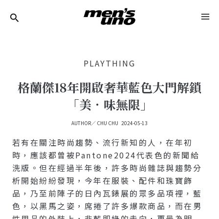
跳
Post
MA
至
Navigation
ME
主
要
PLAYTHING
內
容
格蘭傑18年開啟奢華藍色大門解鎖
「美．味無限」
AUTHOR／
CHU CHU
2024-05-13
若有在關注時尚趨勢、流行新知的人，在年初
時，應該都曾被Pantone2024代表色的新聞給
洗版。但在經過半年後，許多時尚雜誌與趨勢分
析開始紛紛發現，今年在服裝、配件和珠寶飾
品，乃至前陣子的日內瓦錶展的眾多品項裡，藍
色，以黑馬之姿，席捲了許多爆款商品，而在男
性用品的外裝上，非藍即綠的走向，更最為明