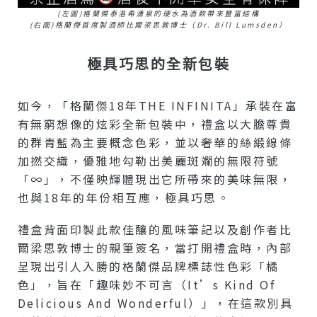
(左圖)格蘭傑泰洛希湧泉的硬水為酒款帶來豐富結構
(右圖)格蘭傑首席製酒師比爾梁思敦博士（Dr. Bill Lumsden）
極具巧思的全新包裝
如今，「格蘭傑18年THE INFINITA」承裝在富
有無窮想像的炫彩全新包裝中，禮盒以大膽尊貴
的群青藍為主要概念色彩，並以奢華的絲緞線條
加撚交織，優雅地勾勒出美麗斑斕的無限符號
「∞」，不僅映輝體現出它所帶來的美味無限，
也與18年的年份相互應，極具巧思。
禮盒背面印製此款佳釀的風味筆記以及創作者比
爾梁思敦博士的親筆簽名，當打開禮盒時，內部
呈現出引人入勝的格蘭傑品牌標誌性色彩「橘
色」，旨在「趣味妙不可言（It’s Kind Of
Delicious And Wonderful）」，在這款別具