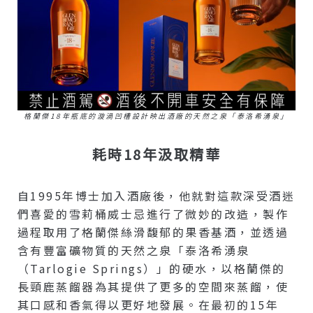
格蘭傑18年瓶底的漩渦凹槽設計映出酒廠的天然之泉「泰洛希湧泉」
耗時18
年汲取精華
自1995年博士加入酒廠後，他就對這款深受酒迷
們喜愛的雪莉桶威士忌進行了微妙的改造，製作
過程取用了格蘭傑絲滑馥郁的果香基酒，並透過
含有豐富礦物質的天然之泉「泰洛希湧泉
（Tarlogie Springs）」的硬水，以格蘭傑的
長頸鹿蒸餾器為其提供了更多的空間來蒸餾，使
其口感和香氣得以更好地發展。在最初的15年