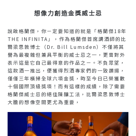
想像力創造金獎威士忌
說啟格蘭傑，你ㄧ定要知道的就是「格蘭傑18年
THE INFINITA」，作為格蘭傑首席調酒師的比
爾梁思敦博士（Dr. Bill Lumsden）不僅將其
譽為最複雜但兼具平衡的威士忌之一，更曾對外
表示這是它自己最得意的作品之ㄧ。不負眾望，
這款酒一推出，便獲得烈酒專家們的一致讚揚，
僅僅三年橫掃全球六項金獎，時至今日已榮獲數
十個國際頂級獎項！而有這樣的成績，除了需要
格蘭傑威士忌的絕佳陳釀工法，比爾梁思敦博士
大膽的想像空間更尤為重要，