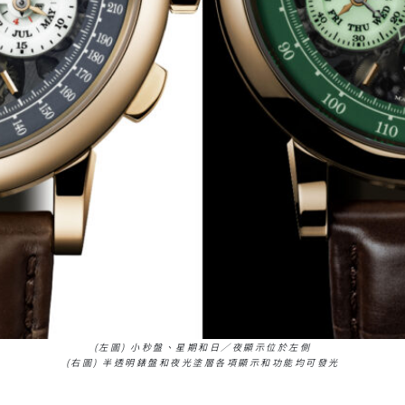
(左圖) 小秒盤、星期和日／夜顯示位於左側
(右圖) 半透明錶盤和夜光塗層各項顯示和功能均可發光