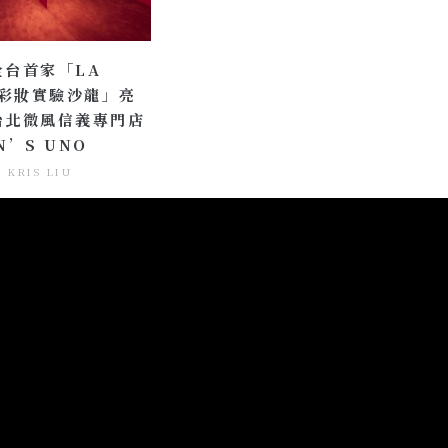
全台首家「LA
É彩妝實驗沙龍」亮
台北微風信義專門店
N’S UNO
KRIS LIU