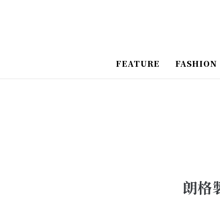
跳
Post
至
Navigation
主
要
FEATURE
FASHION
內
容
朗格