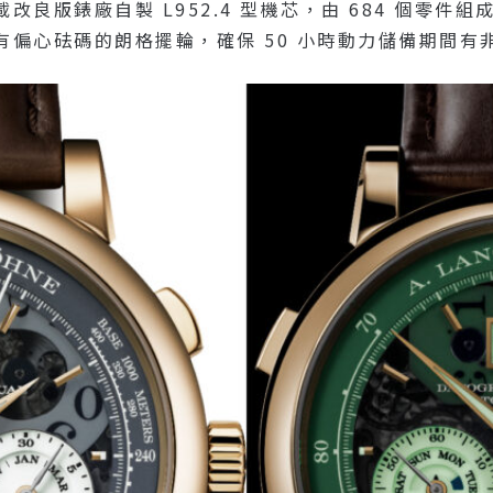
良版錶廠自製 L952.4 型機芯，由 684 個零件
偏心砝碼的朗格擺輪，確保 50 小時動力儲備期間有