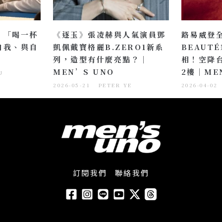
：「喝一杯
《逐玉》張凌赫與人氣演員鄧
路易威登
自我、與自
凱佩戴寶格麗B.ZERO1新系
BEAUT
列，造型有什麼亮點？｜
相！空降
MEN’S UNO
2樓｜ME
U
2026-05-21
PETER YE
2026-04-02
訂閱我們
聯絡我們