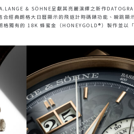
.LANGE & SÖHNE呈獻其亮麗演繹之新作DATOGRAPH
款腕錶結合經典朗格大日曆顯示的飛返計時碼錶功能、瞬跳
有的 18K 蜂蜜金（HONEYGOLD®）製作並以「
。