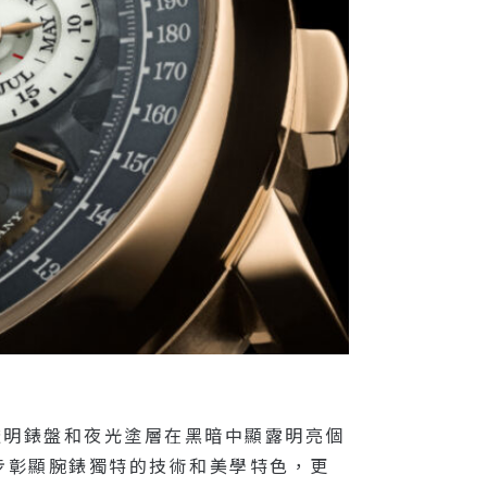
men」半透明錶盤和夜光塗層在黑暗中顯露明亮個
步彰顯腕錶獨特的技術和美學特色，更