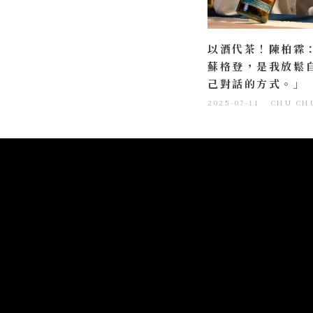
以酒代茶！陳柏霖
蘇格登，是我放鬆
己對話的方式。」
2025-07-11
CHU CH