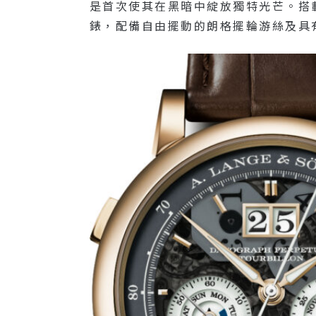
是首次使其在黑暗中綻放獨特光芒。搭載改
錶，配備自由擺動的朗格擺輪游絲及具有