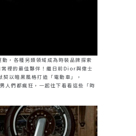
運動，各種另類領域成為時裝品牌探索
常裡的最佳夥伴！繼日前Dior與偉士
urent也默契以暗黑風格打造「電動車」，
想必讓男人們都瘋狂，一起往下看看這些「時