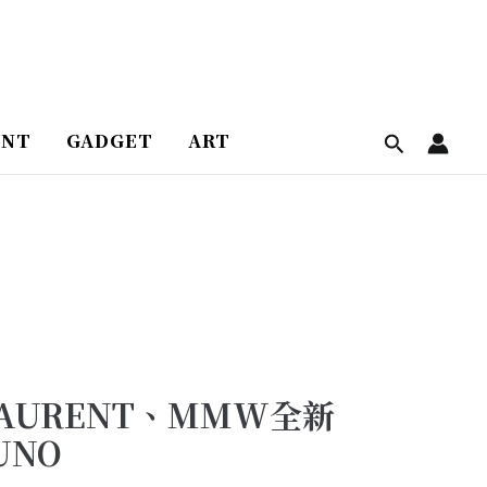
ENT
GADGET
ART
LAURENT、MMW全新
UNO