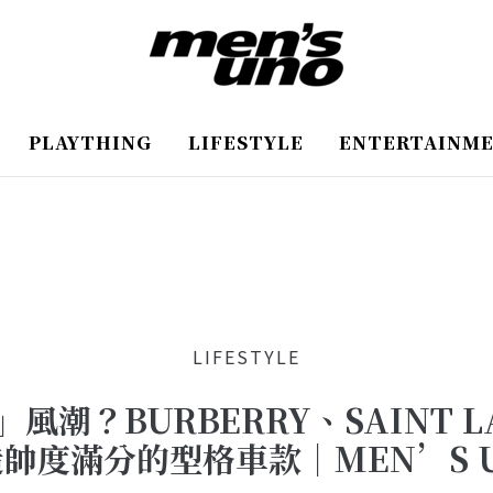
PLAYTHING
LIFESTYLE
ENTERTAINM
LIFESTYLE
潮？BURBERRY、SAINT 
帥度滿分的型格車款｜MEN’S 