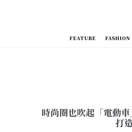
跳
Post
至
Navigation
主
要
FEATURE
FASHION
內
容
時尚圈也吹起「電動車」風
打造