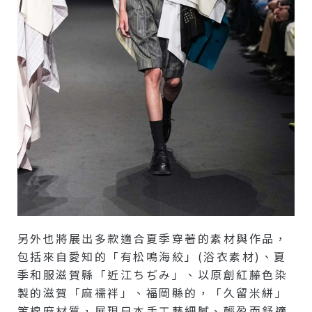
另外也將展出多款適合夏季穿著的素材與作品，
包括來自愛知的「有松鳴海絞」(浴衣素材)、夏
季和服滋賀縣「近江ちぢみ」、以原創紅藤色染
製的滋賀「麻襦袢」、福岡縣的，「久留米絣」
等棉麻材質，展現日本手工藝細膩、輕盈而舒適