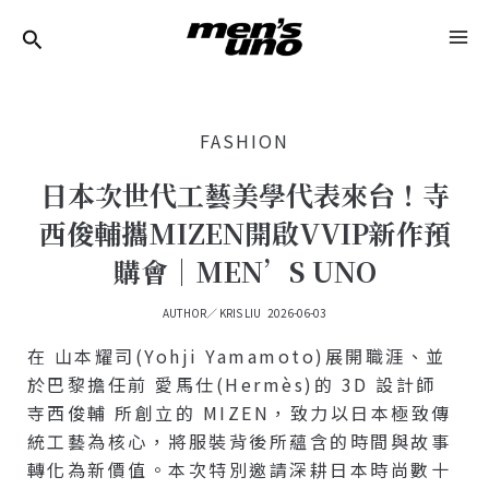
跳
Post
MA
至
Navigation
ME
主
要
FASHION
內
容
日本次世代工藝美學代表來台！寺
西俊輔攜MIZEN開啟VVIP新作預
購會｜MEN’S UNO
AUTHOR／
KRIS LIU
2026-06-03
在 山本耀司(Yohji Yamamoto)展開職涯、並
於巴黎擔任前 愛馬仕(Hermès)的 3D 設計師
寺西俊輔 所創立的 MIZEN，致力以日本極致傳
統工藝為核心，將服裝背後所蘊含的時間與故事
轉化為新價值。本次特別邀請深耕日本時尚數十