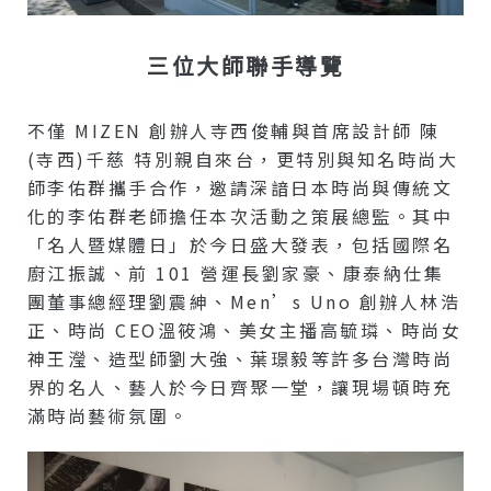
三位大師聯手導覽
不僅 MIZEN 創辦人寺西俊輔與首席設計師 陳
(寺西)千慈 特別親自來台，更特別與知名時尚大
師李佑群攜手合作，邀請深諳日本時尚與傳統文
化的李佑群老師擔任本次活動之策展總監。其中
「名人暨媒體日」於今日盛大發表，包括國際名
廚江振誠、前 101 營運長劉家豪、康泰納仕集
團董事總經理劉震紳、men’s Uno 創辦人林浩
正、時尚 CEO溫筱鴻、美女主播高毓璘、時尚女
神王瀅、造型師劉大強、葉璟毅等許多台灣時尚
界的名人、藝人於今日齊聚一堂，讓現場頓時充
滿時尚藝術氛圍。