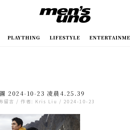
PLAYTHING
LIFESTYLE
ENTERTAINM
圖 2024-10-23 凌晨4.25.39
佈留言
/ 作者:
Kris Liu
/
2024-10-23