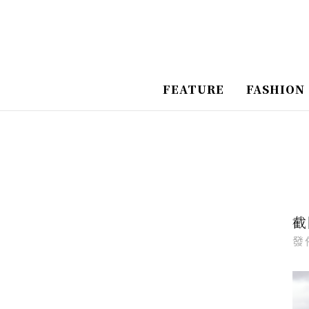
跳
Post
至
Navigation
主
要
FEATURE
FASHION
內
容
截
發