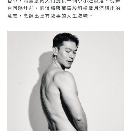
香中，為疲憊的人們提供一個小小避風港。從舞
台回歸灶前，劉淇將帶著這段斜槓歲月淬鍊出的
意志，烹調出更有故事的人生滋味。