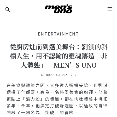
跳
Post
MA
至
Navigation
ME
主
要
ENTERTAINMENT
內
容
從廚房灶前到選美舞台：劉淇的斜
槓人生，用不認輸的靈魂鑄造「非
人體態」｜MEN’S UNO
AUTHOR／
PAUL
2025-12-12
在美食與體態之間，大多數人選擇妥協，但劉淇
選擇了全都要。身為一名熱愛美食的廚師，他曾
被貼上「潛力股」的標籤，卻在肉壯體態中徘徊
多年。今年，他決定打破舒適圈，以極致的自律
開啟了一場名為「突破」的冒險。