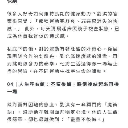
快樂
很多人好奇如何維持長期的健身動力？劉淇的答
案很直覺：「那種運動完舒爽、罪惡感消失的快
感。」 此外，每天清晨起床照鏡子檢查狀態，已
成為他自我督促的儀式感。
私底下的他，對於運動有著旺盛的好奇心。從展
現團隊合作的划龍舟，到充滿速度感的滑雪，再
到挑戰爆發力的泰拳，他將生活過得像一場無止
盡的冒險，在不同運動中找尋生命的律動。
04｜人生座右銘：不留後悔，跌倒後站起來再拚
一場
談到面對困難的態度，劉淇有一套獨門的「魔術
語」，幫助他在難關面前穩定心境。他的人生觀
很簡單，卻也最難做到：「盡量不後悔。」