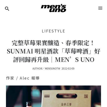
跳
Post
MA
至
Navigation
ME
主
要
LIFESTYLE
內
容
完整草莓果實釀造、春季限定！
SUNMAI 明星酒款「草莓啤酒」好
評回歸再升級｜MEN’S UNO
AUTHOR／
MENSUNOTW
2022-02-09
作家 / Alec 報導