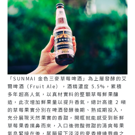
「SUNMAI 金色三麥草莓啤酒」為上層發酵的艾
爾啤酒（Fruit Ale），酒精濃度 5.5%，累積
多年超高人氣，以真材實料的整顆草莓鮮果釀
造，此次增加鮮果量以提升香氣，總計高達 2 噸
的草莓果實分別在啤酒發酵後期、熟成期投入，
充分展現天然果實的香甜，開瓶就能感受到新鮮
草莓果香撲鼻而來，入口後微酸微甜的清爽莓果
氣息緊接在後，尾韻留下淡淡的麥香繚繞唇齒之