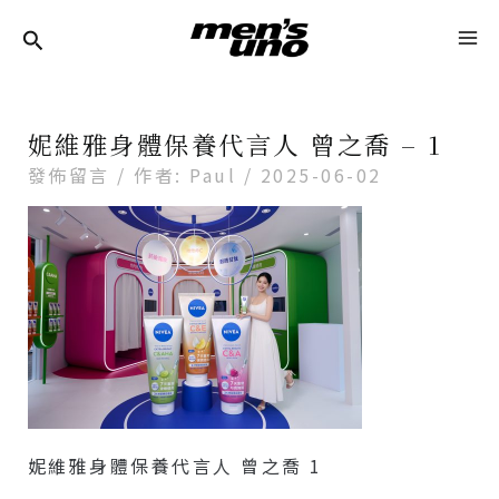
跳
Post
MA
至
Navigation
ME
主
要
妮維雅身體保養代言人 曾之喬 – 1
內
發佈留言
/ 作者:
Paul
/
2025-06-02
容
妮維雅身體保養代言人 曾之喬 1