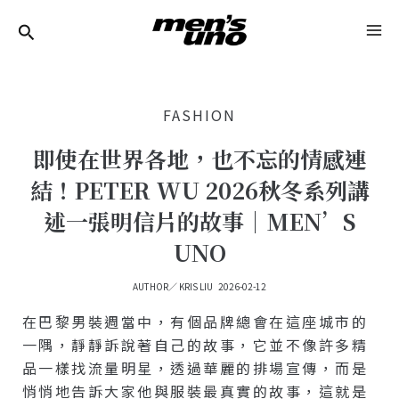
跳
Post
MA
至
Navigation
ME
主
要
FASHION
內
容
即使在世界各地，也不忘的情感連
結！PETER WU 2026秋冬系列講
述一張明信片的故事｜MEN’S
UNO
AUTHOR／
KRIS LIU
2026-02-12
在巴黎男裝週當中，有個品牌總會在這座城市的
一隅，靜靜訴說著自己的故事，它並不像許多精
品一樣找流量明星，透過華麗的排場宣傳，而是
悄悄地告訴大家他與服裝最真實的故事，這就是