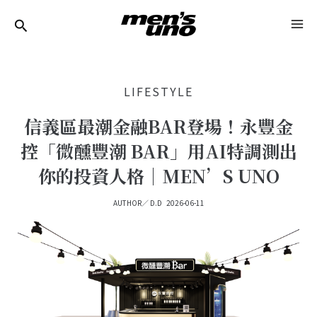
跳
Post
MA
至
Navigation
ME
主
要
LIFESTYLE
內
容
信義區最潮金融BAR登場！永豐金
控「微醺豐潮 BAR」用AI特調測出
你的投資人格｜MEN’S UNO
AUTHOR／
D.D
2026-06-11