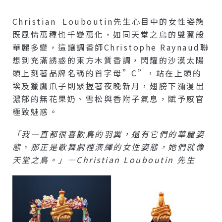
Christian Louboutin先生心目中的女性姿態
既風情萬種也千變萬化，如同天堂之鳥的雙翼般
華麗多變，這讓調香師Christophe Raynaud聯
想到充滿誘惑的東方木質香調，閃耀的沙漠太陽
頭上刻著品牌名稱的首字母”C”，站在上頭的
埃及獵鷹爪子則緊握著夜晚新月，翅膀下瀰漫出
濃郁的無花果奶、雪松與香附子氣息，賦予感官
極致魅惑。
「我一直都很喜歡鳥的羽翼，還有它們的華麗姿
態。那正是歌舞劇裡演繹的女性姿態，她們就像
天堂之鳥。」—Christian Louboutin 先生