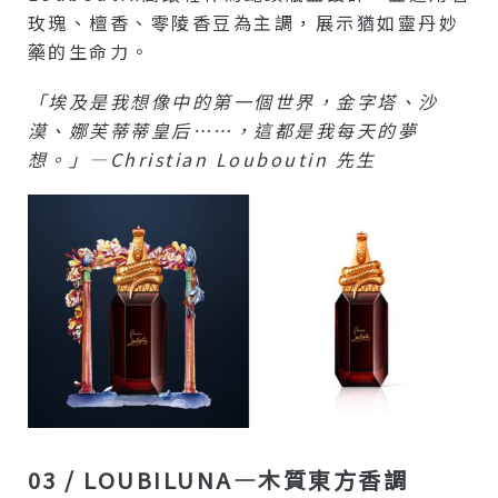
玫瑰、檀香、零陵香豆為主調，展示猶如靈丹妙
藥的生命力。
「埃及是我想像中的第一個世界，金字塔、沙
漠、娜芙蒂蒂皇后……，這都是我每天的夢
想。」—Christian Louboutin 先生
03 / LOUBILUNA—木質東方香調