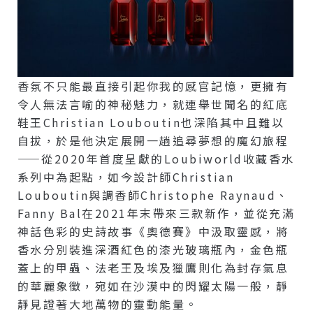
香氛不只能最直接引起你我的感官記憶，更擁有
令人無法言喻的神秘魅力，就連舉世聞名的紅底
鞋王Christian Louboutin也深陷其中且難以
自拔，於是他決定展開一趟追尋夢想的魔幻旅程
——從2020年首度呈獻的Loubiworld收藏香水
系列中為起點，如今設計師Christian
Louboutin與調香師Christophe Raynaud、
Fanny Bal在2021年末帶來三款新作，並從充滿
神話色彩的史詩故事《奧德賽》中汲取靈感，將
香水分別裝進深酒紅色的漆光玻璃瓶內，金色瓶
蓋上的甲蟲、法老王及埃及獵鷹則化為封存氣息
的華麗象徵，宛如在沙漠中的閃耀太陽一般，靜
靜見證著大地萬物的靈動能量。