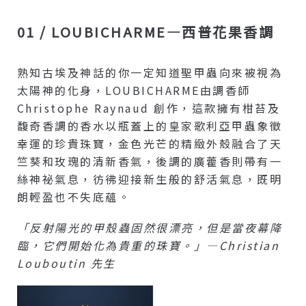
01 / LOUBICHARME—西普花果香調
熟知古埃及神話的你一定知道聖甲蟲向來被視為
太陽神的化身，LOUBICHARME由調香師
Christophe Raynaud 創作，這款擁有柑苔及
馥奇香調的香水以瓶蓋上的皇家歌利亞甲蟲象徵
幸運的珍貴珠寶，金色光芒的精緻外殼融合了天
竺葵和玫瑰的清新香氣，後調的廣藿香則帶有一
絲神祕氣息，彷彿迎接新生般的舒活氣息，既明
朗輕盈也不失底蘊。
「反射陽光的甲殼蟲固然很漂亮，但是當夜幕降
臨，它們開始化為貴重的珠寶。」—Christian
Louboutin 先生