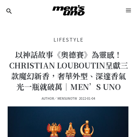
跳
Post
MA
至
Navigation
ME
主
要
LIFESTYLE
內
容
以神話故事《奧德賽》為靈感！
CHRISTIAN LOUBOUTIN呈獻三
款魔幻新香，奢華外型、深邃香氣
光一瓶就破萬｜MEN’S UNO
AUTHOR／
MENSUNOTW
2022-01-04