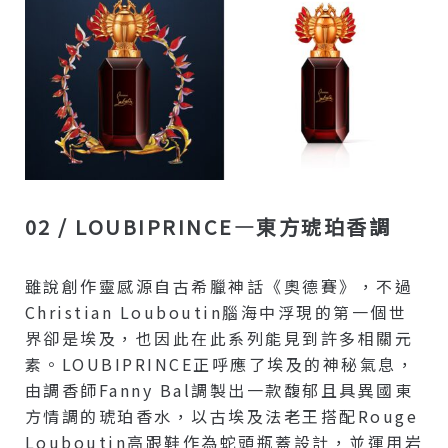
02 / LOUBIPRINCE—東方琥珀香調
雖說創作靈感源自古希臘神話《奧德賽》，不過
Christian Louboutin腦海中浮現的第一個世
界卻是埃及，也因此在此系列能見到許多相關元
素。LOUBIPRINCE正呼應了埃及的神秘氣息，
由調香師Fanny Bal調製出一款馥郁且具異國東
方情調的琥珀香水，以古埃及法老王搭配Rouge
Louboutin高跟鞋作為蛇頭瓶蓋設計，並運用岩