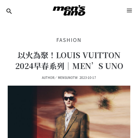
跳
Post
MA
至
Navigation
ME
主
要
FASHION
內
容
以火為聚！LOUIS VUITTON
2024早春系列｜MEN’S UNO
AUTHOR／
MENSUNOTW
2023-10-17