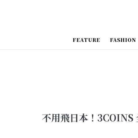
跳
Post
至
Navigation
主
要
FEATURE
FASHION
內
容
不用飛日本！3COIN