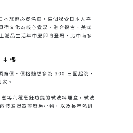
佔日本旅遊必買名單，這個深受日本人喜
以原宿文化為核心靈感、融合復古、美式
再加上誠品生活年中慶即將登場，北中南多
4 樓
廉價。價格雖然多為 300 日圓起跳，
回家。
、煮等六種烹飪功能的微波料理盒，微波
的微波煮蛋器等廚房小物，以及長年熱銷