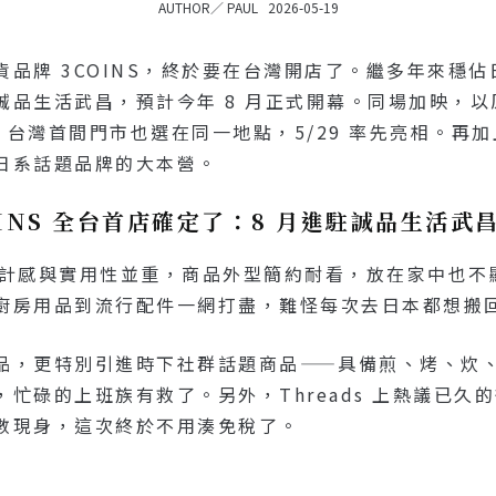
AUTHOR／
PAUL
2026-05-19
品牌 3COINS，終於要在台灣開店了。繼多年來穩
誠品生活武昌，預計今年 8 月正式開幕。同場加映，
O 台灣首間門市也選在同一地點，5/29 率先亮相。
日系話題品牌的大本營。
OINS 全台首店確定了：8 月進駐誠品生活武昌 
調設計感與實用性並重，商品外型簡約耐看，放在家中也不顯
廚房用品到流行配件一網打盡，難怪每次去日本都想搬
品，更特別引進時下社群話題商品——具備煎、烤、炊
忙碌的上班族有救了。另外，Threads 上熱議已久
數現身，這次終於不用湊免稅了。