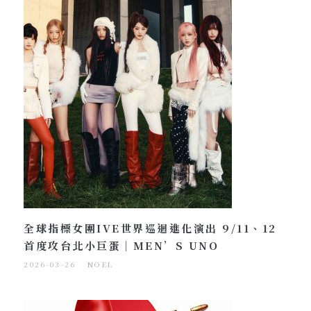
全球指標女團IVE世界巡迴進化演出 9/11、12
首度攻台北小巨蛋｜MEN’S UNO
2026-03-26
NOEL