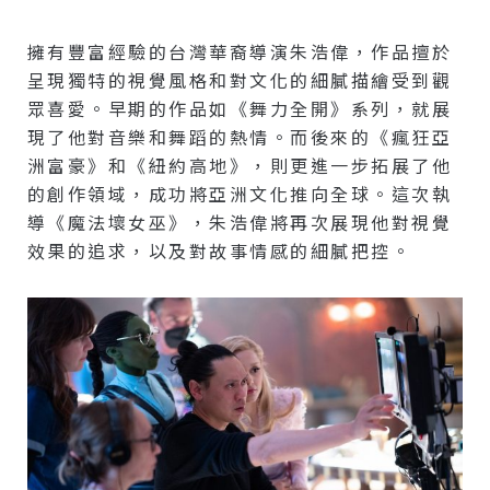
擁有豐富經驗的台灣華裔導演朱浩偉，作品擅於
呈現獨特的視覺風格和對文化的細膩描繪受到觀
眾喜愛。早期的作品如《舞力全開》系列，就展
現了他對音樂和舞蹈的熱情。而後來的《瘋狂亞
洲富豪》和《紐約高地》，則更進一步拓展了他
的創作領域，成功將亞洲文化推向全球。這次執
導《魔法壞女巫》，朱浩偉將再次展現他對視覺
效果的追求，以及對故事情感的細膩把控。