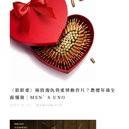
《狠狠愛》極致復仇與愛情動作片？農曆年後全
面爆發｜MEN’S UNO
2025-01-13
MENSUNOTW