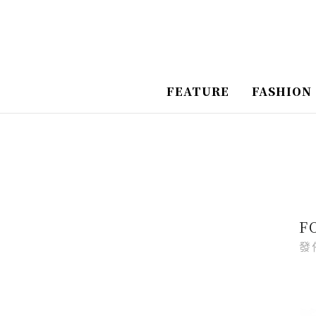
跳
Post
至
Navigation
主
要
FEATURE
FASHION
內
容
F
發