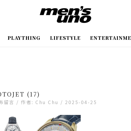
PLAYTHING
LIFESTYLE
ENTERTAINM
OTOJET (17)
佈留言
/ 作者:
Chu Chu
/
2025-04-25