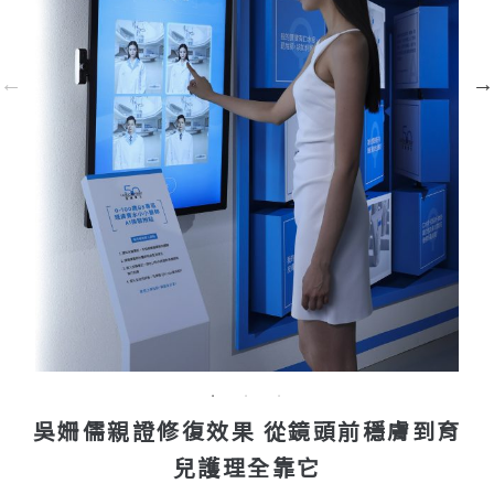
吳姍儒親證修復效果 從鏡頭前穩膚到育
兒護理全靠它