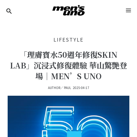
跳
Post
MA
至
Navigation
ME
主
要
LIFESTYLE
內
容
「理膚寶水50週年修復SKIN
LAB」沉浸式修復體驗 華山驚艷登
場｜MEN’S UNO
AUTHOR／
PAUL
2025-04-17