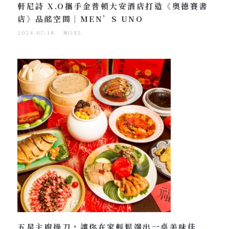
軒尼詩 X.O攜手金普頓大安酒店打造《奧德賽書
店》品酩空間｜MEN’S UNO
2024-07-18
NOEL
五星主廚操刀，讓你在家輕鬆端出一桌美味佳