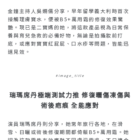
金鐘主持人吳姍儒分享，早年留學義大利時首次
接觸理膚寶水，便被B5+萬用霜的修復效果驚
艷。現已是二寶媽的她，將這款產品視為日常保
養與育兒急救的必備好物，無論是拍攝妝前打
底，或應對寶寶紅屁屁、口水疹等問題，皆能迅
速見效。
#image_title
瑞瑪席丹極端測試力推 修復曬傷凍傷與
術後疤痕 全能應對
演員瑞瑪席丹則分享，她常年旅行各地，在滑
雪、日曬或術後修復期間都倚賴B5+萬用霜。她