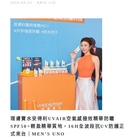
2026-04-29
KRIS LIU
理膚寶水安得利UVAIR空氣感極效精華防曬
SPF50+輕盈精華質地，16H全波段抗UV防護正
式來台｜MEN’S UNO