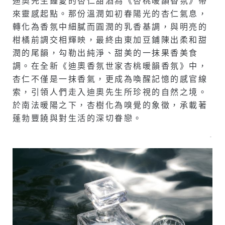
迪奧先生鍾愛的杏仁甜酒為《杏桃暖韻香氛》帶
來靈感起點。那份溫潤如初春陽光的杏仁氣息，
轉化為香氛中細膩而圓潤的乳香基調，與明亮的
柑橘前調交相輝映，最終由東加豆鋪陳出柔和甜
潤的尾韻，勾勒出純淨、甜美的一抹果香美食
調。在全新《迪奧香氛世家杏桃暖韻香氛》中，
杏仁不僅是一抹香氣，更成為喚醒記憶的感官線
索，引領人們走入迪奧先生所珍視的自然之境。
於南法暖陽之下，杏樹化為嗅覺的象徵，承載著
蓬勃豐饒與對生活的深切眷戀。
–