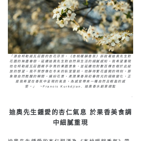
「源自柯勒諾瓦莊園的杏花芬芳，《杏桃暖韻香氛》訴說著迪奧先生對
花園的無盡眷戀，延續迪奧先生對自然與生活的細膩感知。我希望重現
他在柯勒諾瓦莊園親手孕育的果園景象，並延續他對數百棵杏樹於此綻
放的想望。我不禁想像在冬末的臥室窗前，他靜待繁花盛開的時刻，那
象徵自然甦醒的瞬間。繽紛花景、柔潤果香與初春微光的細緻變化，正
是我希望在香氛中呈現的氣息，為感官帶來一種自然且輕盈的感
受。」 ~Francis Kurkdjian, 迪奧香水創意總監
–
迪奧先生鍾愛的杏仁氣息 於果香美食調
中細膩重現