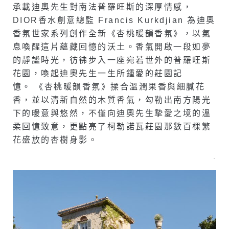
承載迪奧先生對南法普羅旺斯的深厚情感，
DIOR香水創意總監 Francis Kurkdjian 為迪奧
香氛世家系列創作全新《杏桃暖韻香氛》，以氣
息喚醒這片蘊藏回憶的沃土。香氣開啟一段如夢
的靜謐時光，彷彿步入一座宛若世外的普羅旺斯
花園，喚起迪奧先生一生所鍾愛的莊園記
憶。 《杏桃暖韻香氛》揉合溫潤果香與細膩花
香，並以清新自然的木質香氣，勾勒出南方陽光
下的暖意與悠然，不僅向迪奧先生摯愛之境的溫
柔回憶致意，更點亮了柯勒諾瓦莊園那數百棵繁
花盛放的杏樹身影。
–