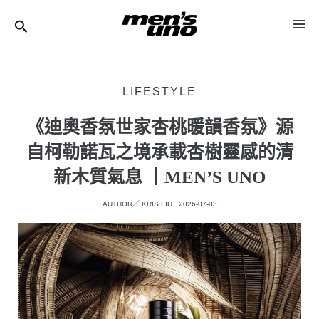
跳
Post
MA
至
Navigation
ME
主
要
LIFESTYLE
內
容
《迪奧香氛世家杏桃暖韻香氛》源
自柯勒諾瓦之境承載杏樹靈感的清
新木質氣息 ｜MEN’S UNO
AUTHOR／
KRIS LIU
2026-07-03