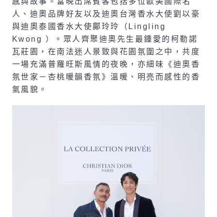
感與故事。當晚出席賓客包括多位歐美國際名
人、迪奧品牌好友以及迪奧台灣香水大使劉以豪
與迪奧泰國香水大使鄺玲玲（Lingling
Kwong ）。眾人齊聚迪奧先生最鍾愛的柯勒諾
瓦莊園，在南法迷人景致與花園氛圍之中，共度
一場充滿普羅旺斯風情的夜晚，亦細味《迪奧香
氛世家－杏桃暖韻香氛》溫暖、明亮而感性的香
氣風貌。