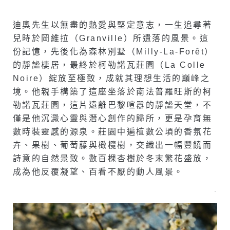
迪奧先生以無盡的熱愛與堅定意志，一生追尋著
兒時於岡維拉（Granville）所遺落的風景。這
份記憶，先後化為森林別墅（Milly-La-Forêt）
的靜謐棲居，最終於柯勒諾瓦莊園（La Colle
Noire）綻放至極致，成就其理想生活的巔峰之
境。他親手構築了這座坐落於南法普羅旺斯的柯
勒諾瓦莊園，這片遠離巴黎喧囂的靜謐天堂，不
僅是他沉澱心靈與潛心創作的歸所，更是孕育無
數時裝靈感的源泉。莊園中遍植數公頃的香氛花
卉、果樹、葡萄藤與橄欖樹，交織出一幅豐饒而
詩意的自然景致。數百棵杏樹於冬末繁花盛放，
成為他反覆凝望、百看不厭的動人風景。
–