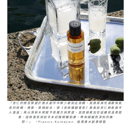
「杏仁的微苦質感於香水創作中鮮少被如此突顯，我將其與充滿歡愉氣
息的柑橘、橙香、萊姆結合，使《杏桃暖韻香氛》香氣如杏仁餅乾般令
人垂涎；再以清新木質賦予其層次與厚度，並透過東加豆延續其溫柔甜
香。這款香氛宛如冬末初陽輕觸肌膚，帶來細膩而深刻的撫
慰。」 ~Francis Kurkdjian, 迪奧香水創意總監