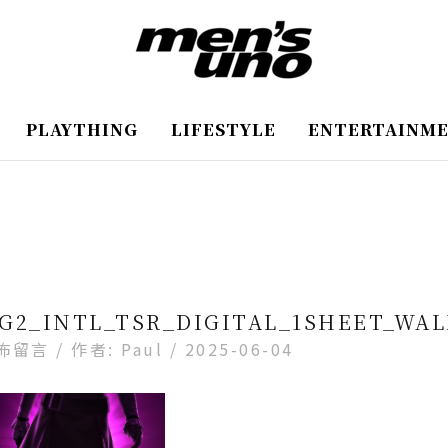
PLAYTHING
LIFESTYLE
ENTERTAINM
G2_INTL_TSR_DIGITAL_1SHEET_WA
佈留言
/ 作者:
Paul
/
2025-06-04