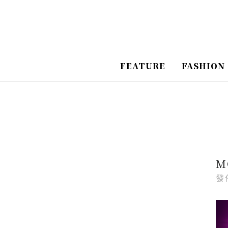
跳
Post
至
Navigation
主
要
FEATURE
FASHION
內
容
M
發