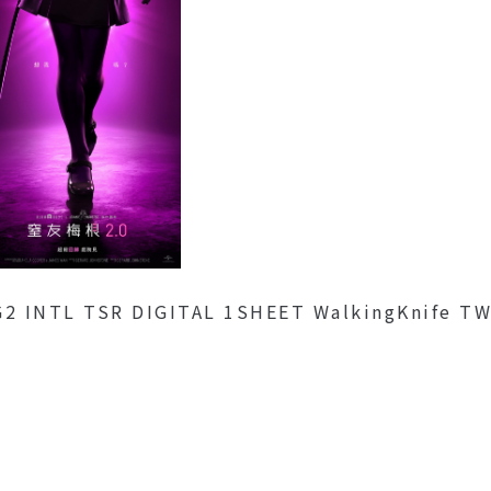
2 INTL TSR DIGITAL 1SHEET WalkingKnife T